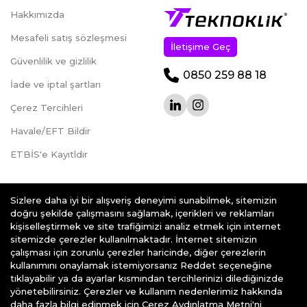
Hakkımızda
Mesafeli satış sözleşmesi
İletişime Geç
Güvenlilik ve gizlilik
0850 259 88 18
İade ve iptal şartları
Çerez Tercihleri
Havale/EFT Bildir
ETBİS'e Kayıtldır
Sizlere daha iyi bir alışveriş deneyimi sunabilmek, sitemizin
doğru şekilde çalışmasını sağlamak, içerikleri ve reklamları
kişiselleştirmek ve site trafiğimizi analiz etmek için internet
teknoklik.com © 2026 - Her Hakkı Saklıdır.
sitemizde çerezler kullanılmaktadır. İnternet sitemizin
çalışması için zorunlu çerezler haricinde, diğer çerezlerin
kullanımını onaylamak istemiyorsanız Reddet seçeneğine
tıklayabilir ya da ayarlar kısmından tercihlerinizi dilediğinizde
yönetebilirsiniz. Çerezler ve kullanım nedenlerimiz hakkında
daha fazla bilgi edinmek için Çerez Aydınlatma Metni'ni