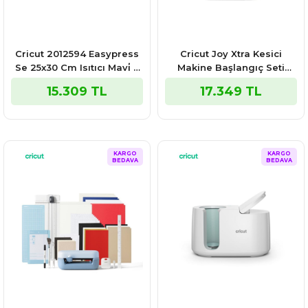
Cricut 2012594 Easypress
Cricut Joy Xtra Kesici
Se 25x30 Cm Isıtıcı Mavi̇ +
Makine Başlangıç Seti
Easypress Matı
8002010 – DIY Projeleri ve
15.309 TL
17.349 TL
Hobi İçin İdeal
KARGO
KARGO
BEDAVA
BEDAVA