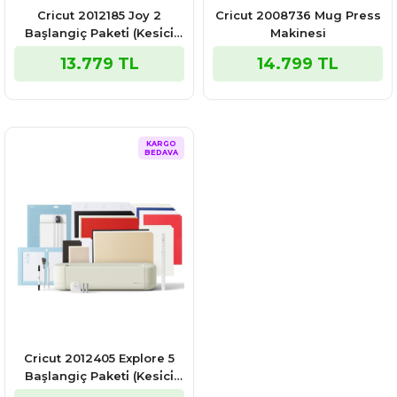
Cricut 2012185 Joy 2
Cricut 2008736 Mug Press
Başlangiç Paketi̇ (Kesi̇ci̇
Makinesi
Maki̇ne + Sarf Malzemeleri̇
13.779 TL
14.799 TL
Paketi̇)
KARGO
BEDAVA
Cricut 2012405 Explore 5
Başlangiç Paketi̇ (Kesi̇ci̇
Maki̇ne + Sarf Malzemeler