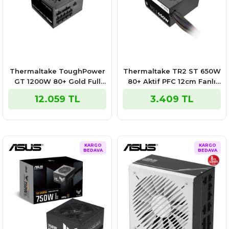
Thermaltake ToughPower
Thermaltake TR2 ST 650W
GT 1200W 80+ Gold Full
80+ Aktif PFC 12cm Fanlı
Modüler Gen5 ATX3.1 12cm
Güç Kaynağı
12.059 TL
3.409 TL
Fanlı Full Modüler Güç
Kaynağı
KARGO
KARGO
BEDAVA
BEDAVA