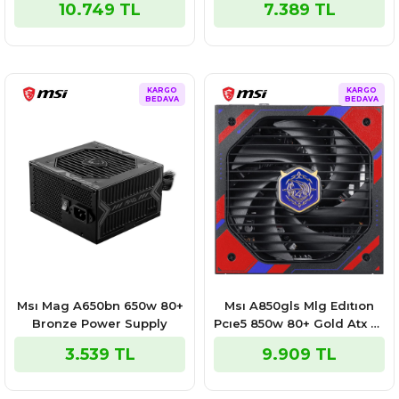
10.749 TL
7.389 TL
Supply
KARGO
KARGO
BEDAVA
BEDAVA
Msı Mag A650bn 650w 80+
Msı A850gls Mlg Edıtıon
Bronze Power Supply
Pcıe5 850w 80+ Gold Atx 3.1
Pcıe 5.1 12v-2x6 Power
3.539 TL
9.909 TL
Supply