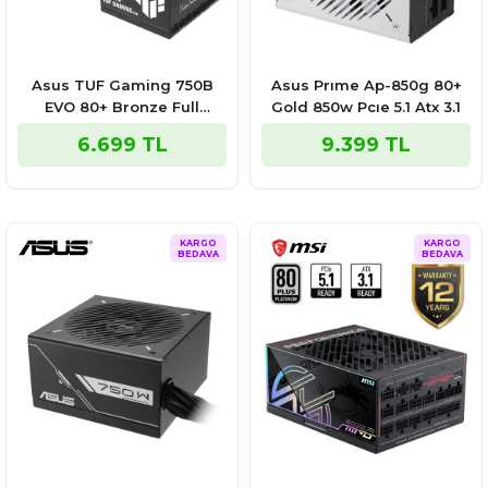
Asus TUF Gaming 750B
Asus Prıme Ap-850g 80+
EVO 80+ Bronze Full
Gold 850w Pcıe 5.1 Atx 3.1
Modüler ATX3.1 Gen5.1 Güç
6.699 TL
9.399 TL
Kaynağı
KARGO
KARGO
BEDAVA
BEDAVA