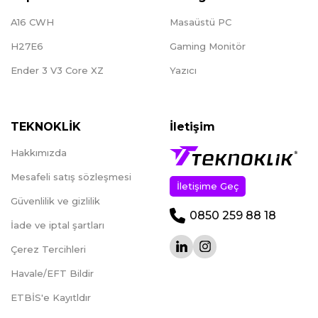
A16 CWH
Masaüstü PC
H27E6
Gaming Monitör
Ender 3 V3 Core XZ
Yazıcı
TEKNOKLİK
İletişim
Hakkımızda
Mesafeli satış sözleşmesi
İletişime Geç
Güvenlilik ve gizlilik
0850 259 88 18
İade ve iptal şartları
Çerez Tercihleri
Havale/EFT Bildir
ETBİS'e Kayıtldır