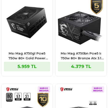
Msı Mag A750gl Pcıe5
Msı Mag A750bn Pcıe5 Iı
750w 80+ Gold Power
750w 80+ Bronze Atx 3.1
Supply
Pcıe 5.1 Power Supply
5.959 TL
4.379 TL
KARGO
KARGO
BEDAVA
BEDAVA