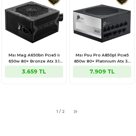
Msı Mag A650bn Pcıe5 Iı
Msı Psu Pro A850pl Pcıe5
650w 80+ Bronze Atx 3.1
850w 80+ Platınıum Atx 3.1
Pcıe 5.1 Power Supply
Pcıe 5.1 Power Supply
3.659 TL
7.909 TL
1 / 2