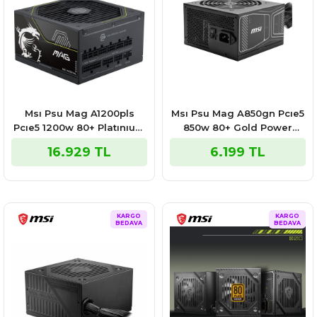
Msı Psu Mag A1200pls
Msı Psu Mag A850gn Pcıe5
Pcıe5 1200w 80+ Platınıum
850w 80+ Gold Power
Atx 3.1 Pcıe 5.1 12v-2x6
Supply
16.929 TL
6.199 TL
Power Supply
KARGO
KARGO
BEDAVA
BEDAVA