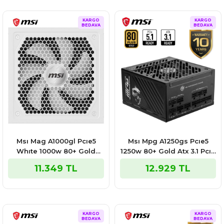
KARGO
KARGO
BEDAVA
BEDAVA
Msı Mag A1000gl Pcıe5
Msı Mpg A1250gs Pcıe5
Whıte 1000w 80+ Gold
1250w 80+ Gold Atx 3.1 Pcıe
Power Supply
5.1 2x 12v-2x6 Power
11.349 TL
12.929 TL
Supply
KARGO
KARGO
BEDAVA
BEDAVA