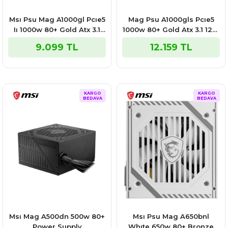
Msı Psu Mag A1000gl Pcıe5
Mag Psu A1000gls Pcıe5
Iı 1000w 80+ Gold Atx 3.1
1000w 80+ Gold Atx 3.1 12v-
Pcıe 5.1 Power Supply
2x6 Power Supply
9.099 TL
12.159 TL
KARGO
KARGO
BEDAVA
BEDAVA
Msı Mag A500dn 500w 80+
Msı Psu Mag A650bnl
Power Supply
Whıte 650w 80+ Bronze