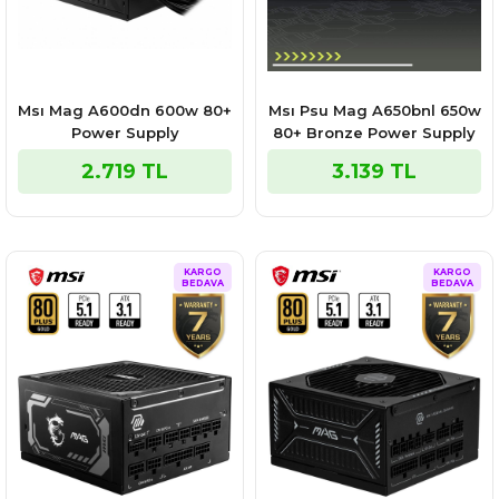
Msı Mag A600dn 600w 80+
Msı Psu Mag A650bnl 650w
Power Supply
80+ Bronze Power Supply
2.719 TL
3.139 TL
KARGO
KARGO
BEDAVA
BEDAVA