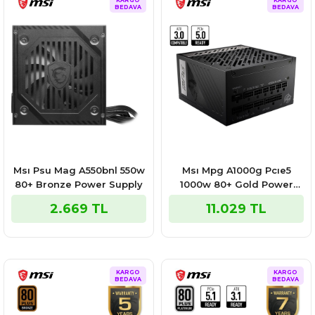
KARGO
KARGO
BEDAVA
BEDAVA
Msı Psu Mag A550bnl 550w
Msı Mpg A1000g Pcıe5
80+ Bronze Power Supply
1000w 80+ Gold Power
Supply
2.669 TL
11.029 TL
KARGO
KARGO
BEDAVA
BEDAVA