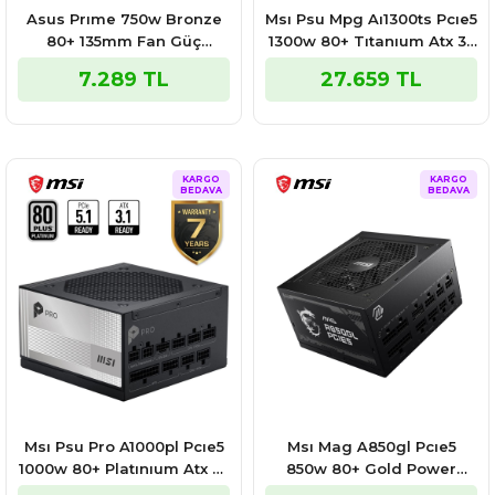
Asus Prıme 750w Bronze
Msı Psu Mpg Aı1300ts Pcıe5
80+ 135mm Fan Güç
1300w 80+ Tıtanıum Atx 3.1
Kaynağı
Pcıe 5.1 2x 12v-2x6 Power
7.289 TL
27.659 TL
Supply
KARGO
KARGO
BEDAVA
BEDAVA
Msı Psu Pro A1000pl Pcıe5
Msı Mag A850gl Pcıe5
1000w 80+ Platınıum Atx 3.1
850w 80+ Gold Power
Pcıe 5.1 12v-2x6 Power
Supply