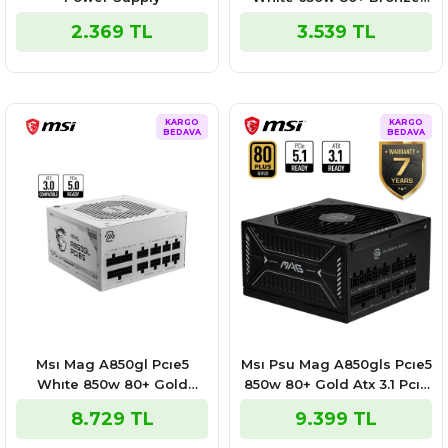
Power Supply
2.369 TL
3.539 TL
KARGO
KARGO
BEDAVA
BEDAVA
Msı Mag A850gl Pcıe5
Msı Psu Mag A850gls Pcıe5
Whıte 850w 80+ Gold
850w 80+ Gold Atx 3.1 Pcıe
Power Supply-Beyaz
5.1 2x 12v-2x6 Power
8.729 TL
9.399 TL
Supply