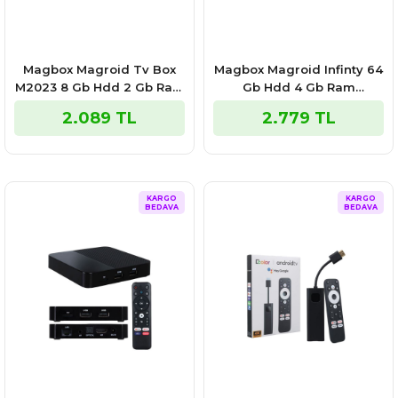
Magbox Magroid Tv Box
Magbox Magroid Infinty 64
M2023 8 Gb Hdd 2 Gb Ram
Gb Hdd 4 Gb Ram
4k (android 10)
Bluetooth 5g Wifi Ses
2.089 TL
2.779 TL
Komut Kumandalı Android
Tv Box
KARGO
KARGO
BEDAVA
BEDAVA