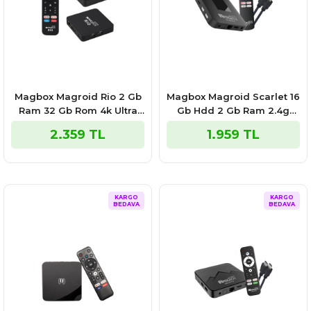
Magbox Magroid Rio 2 Gb
Magbox Magroid Scarlet 16
Ram 32 Gb Rom 4k Ultra
Gb Hdd 2 Gb Ram 2.4g
Hd Android Box (android
H313 Cpu Android Tv Box
2.359 TL
1.959 TL
10)
KARGO
KARGO
BEDAVA
BEDAVA