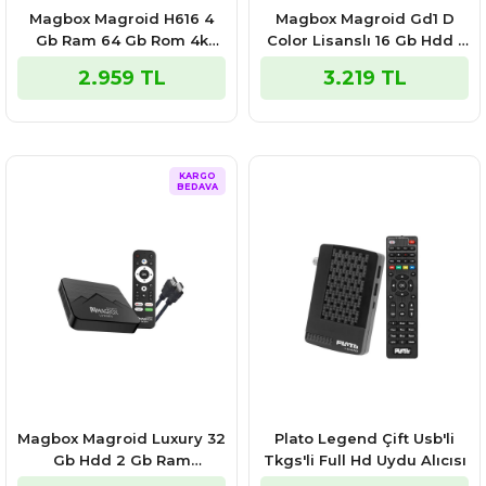
Magbox Magroid H616 4
Magbox Magroid Gd1 D
Gb Ram 64 Gb Rom 4k
Color Lisanslı 16 Gb Hdd /
Ultra Hd Android Box
2 Gb Ram 4k Android Tv
2.959 TL
3.219 TL
(android 12)
Stick
KARGO
BEDAVA
Magbox Magroid Luxury 32
Plato Legend Çift Usb'li
Gb Hdd 2 Gb Ram
Tkgs'li Full Hd Uydu Alıcısı
Bluetooth 5g Android Tv