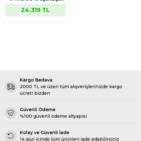
13mp Wıfı+blue.5"
24.319 TL
Dokunmatik El Terminali (
Kablo- Muadil Adaptor
Dahil)
Kargo Bedava
2000 TL ve üzeri tüm alışverişlerinizde kargo
ücreti bizden
Güvenli Ödeme
%100 güvenli ödeme altyapısı
Kolay ve Güvenli İade
14 gün içinde tüm ürünleri iade edebilirsiniz