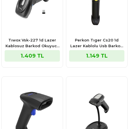
Tıwox Vsk-227 1d Lazer
Perkon Tıger Cs20 1d
Kablosuz Barkod Okuyucu
Lazer Kablolu Usb Barkod
Batarya + Mını Usb Dongle
Okuyucu
1.409 TL
1.149 TL