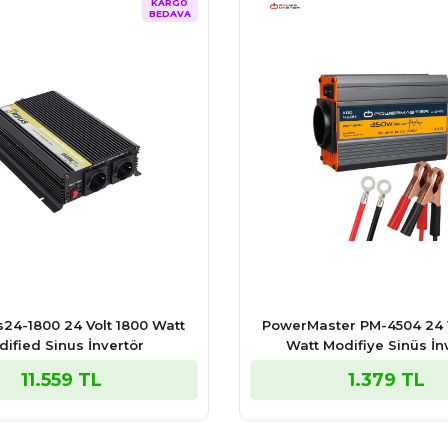
KARGO
BEDAVA
24-1800 24 Volt 1800 Watt
PowerMaster PM-4504 24 V
dified Sinus İnvertör
Watt Modifiye Sinüs İn
11.559 TL
1.379 TL