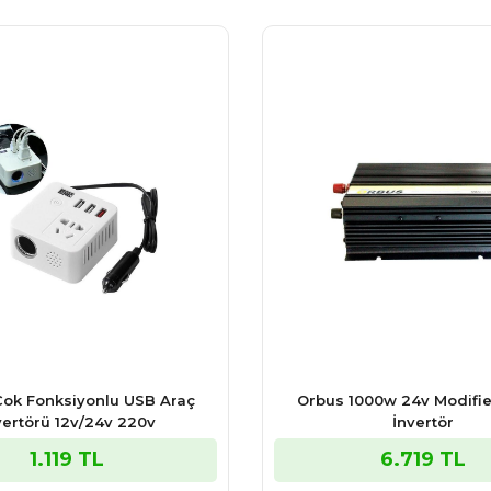
ok Fonksiyonlu USB Araç
Orbus 1000w 24v Modifi
vertörü 12v/24v 220v
İnvertör
1.119 TL
6.719 TL