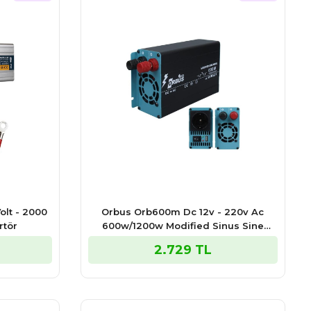
lt - 2000
Orbus Orb600m Dc 12v - 220v Ac
rtör
600w/1200w Modified Sinus Sine
Wave İnvertör
2.729 TL