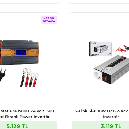
KARGO
BEDAVA
ter PM-1500B 24 Volt 1500
S-Link Sl-600W Dc12v-ac
ed EkranlI Power İnvertör
İnvertör
5.129 TL
3.119 TL