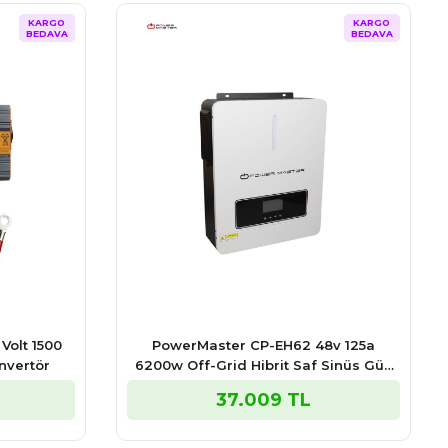
KARGO
KARGO
BEDAVA
BEDAVA
Volt 1500
PowerMaster CP-EH62 48v 125a
nvertör
6200w Off-Grid Hibrit Saf Sinüs Güç
İnvertör (mppt Solar + Ac Şarj)
37.009 TL