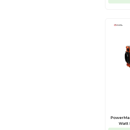
PowerMas
Watt 