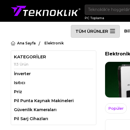
PC Toplama
Bi
TÜM ÜRÜNLER
Ana Sayfa
Elektronik
Elektroni
KATEGORİLER
113 Ürün
İnverter
Isıtıcı
Priz
Pil Punta Kaynak Makineleri
Popüler
Güvenlik Kameraları
Pil Sarj Cihazları