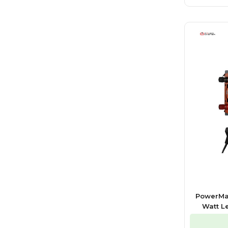
PowerMas
Watt L