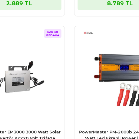
2.889 TL
8.789 TL
KARGO
BEDAVA
er EM3000 3000 Watt Solar
PowerMaster PM-2000b 24 
nvertör Ac220 Volt Trifaze
Watt Led Ekranli Power İ