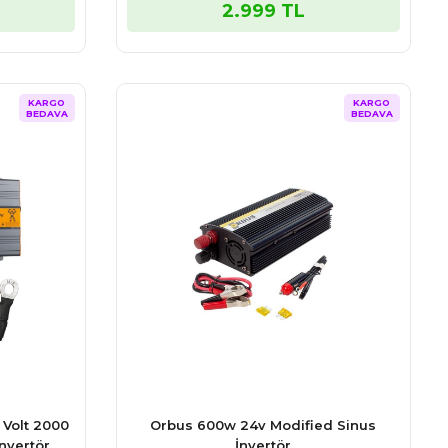
2.999 TL
KARGO
KARGO
BEDAVA
BEDAVA
Volt 2000
Orbus 600w 24v Modified Sinus
nvertör
İnvertör