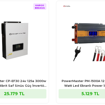
KARGO
BEDAVA
er CP-EF30 24v 125a 3000w
PowerMaster PM-1500A 12 
ibrit Saf Sinüs Güç İnvertör
Watt Led Ekranlı Power İ
ppt Solar + Ac Şarj)
25.179 TL
5.129 TL