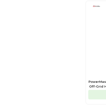
PowerMast
Off-Grid H
(m