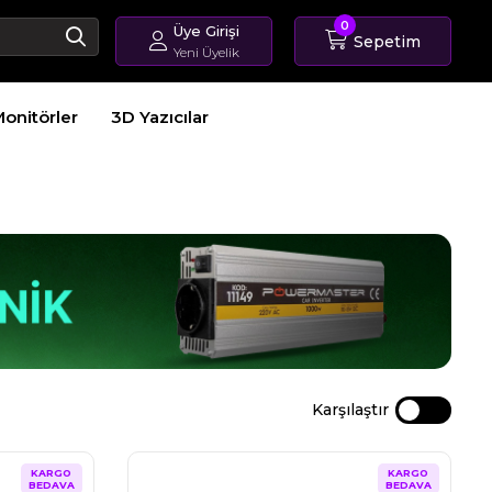
0
Üye Girişi
Sepetim
Yeni Üyelik
Giriş Yap
onitörler
3D Yazıcılar
Üye Ol
Sipariş Takip
Karşılaştır
KARGO
KARGO
BEDAVA
BEDAVA