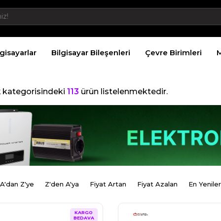
lgisayarlar
Bilgisayar Bileşenleri
Çevre Birimleri
M
k
kategorisindeki
113
ürün listelenmektedir.
A'dan Z'ye
Z'den A'ya
Fiyat Artan
Fiyat Azalan
En Yeniler
KARGO
BEDAVA