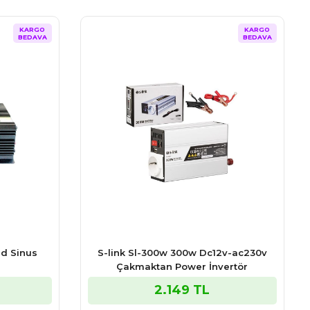
KARGO
KARGO
BEDAVA
BEDAVA
ed Sinus
S-link Sl-300w 300w Dc12v-ac230v
Çakmaktan Power İnvertör
2.149 TL