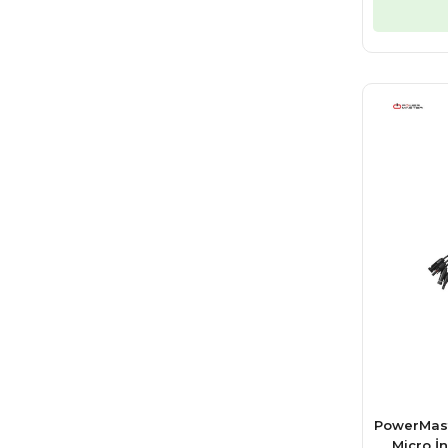
PowerMast
Micro İ