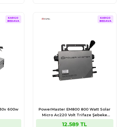
KARGO
KARGO
BEDAVA
BEDAVA
230v 600w
PowerMaster EM800 800 Watt Solar
Micro Ac220 Volt Trifaze Şebeke
Bağlantılı Mppt İnvertör
12.589 TL