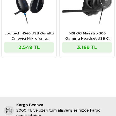
Logitech H540 USB Gürültü
MSI GG Maestro 300
Önleyici Mikrofonlu
Gaming Headset USB C
Kablolu Kulaklık (981-
Kulaküstü Kulaklık
2.549 TL
3.169 TL
000480)
Kargo Bedava
2000 TL ve üzeri tüm alışverişlerinizde kargo
ücreti bizden