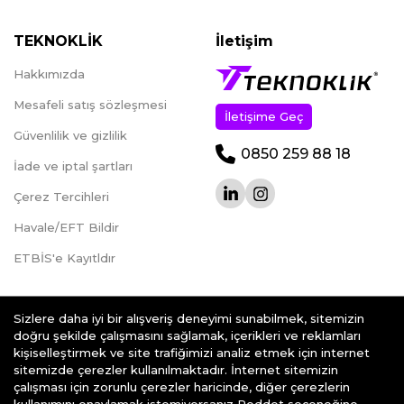
TEKNOKLİK
İletişim
Hakkımızda
Mesafeli satış sözleşmesi
İletişime Geç
Güvenlilik ve gizlilik
0850 259 88 18
İade ve iptal şartları
Çerez Tercihleri
Havale/EFT Bildir
ETBİS'e Kayıtldır
Sizlere daha iyi bir alışveriş deneyimi sunabilmek, sitemizin
doğru şekilde çalışmasını sağlamak, içerikleri ve reklamları
kişiselleştirmek ve site trafiğimizi analiz etmek için internet
teknoklik.com © 2026 - Her Hakkı Saklıdır.
sitemizde çerezler kullanılmaktadır. İnternet sitemizin
çalışması için zorunlu çerezler haricinde, diğer çerezlerin