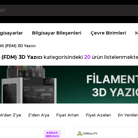
lgisayarlar
Bilgisayar Bileşenleri
Çevre Birimleri
M
tli (FDM) 3D Yazıcı
i (FDM) 3D Yazıcı
kategorisindeki
20
ürün listelenmekte
A'dan Z'ye
Z'den A'ya
Fiyat Artan
Fiyat Azalan
En Yeniler
KARGO
BEDAVA