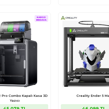
KARGO
BEDAVA
K2 Pro Combo Kapalı Kasa 3D
Creality Ender 5 M
Yazıcı
45.079 TL
46.099 TL