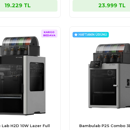
19.229 TL
23.999 TL
KARGO
HAFTANIN ÜRÜNÜ
BEDAVA
Lab H2D 10W Lazer Full
Bambulab P2S Combo 3D