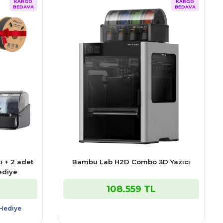
KARGO
KARGO
BEDAVA
BEDAVA
ı + 2 adet
Bambu Lab H2D Combo 3D Yazıcı
ediye
108.559 TL
 Hediye