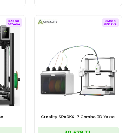
KARGO
KARGO
BEDAVA
BEDAVA
ax
Creality SPARKX i7 Combo 3D Yazıcı
30.579 TL