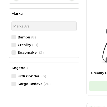
Marka
(8)
Bambu
(10)
Creality
(2)
Snapmaker
Seçenek
Creality 
(6)
Hızlı Gönderi
(20)
Kargo Bedava