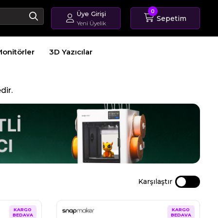
0
Üye Girişi
Sepetim
Yeni Üyelik
Giriş Yap
onitörler
3D Yazıcılar
Üye Ol
Sipariş Takip
dir.
Karşılaştır
KARGO
KARGO
BEDAVA
BEDAVA