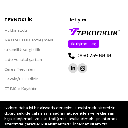
TEKNOKLİK
İletişim
Hakkımızda
Mesafeli satış sözleşmesi
İletişime Geç
Güvenlilik ve gizlilik
0850 259 88 18
İade ve iptal şartları
Çerez Tercihleri
Havale/EFT Bildir
ETBİS'e Kayıtldır
Sizlere daha iyi bir alışveriş deneyimi sunabilmek, sitemizin
doğru şekilde çalışmasını sağlamak, içerikleri ve reklamları
kişiselleştirmek ve site trafiğimizi analiz etmek için internet
teknoklik.com © 2026 - Her Hakkı Saklıdır.
sitemizde çerezler kullanılmaktadır. İnternet sitemizin