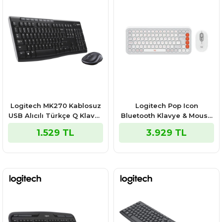
Logitech MK270 Kablosuz
Logitech Pop Icon
USB Alıcılı Türkçe Q Klavye
Bluetooth Klavye & Mouse
Mouse Seti - Siyah 920-
Seti Beyaz 920-013076
1.529 TL
3.929 TL
004525