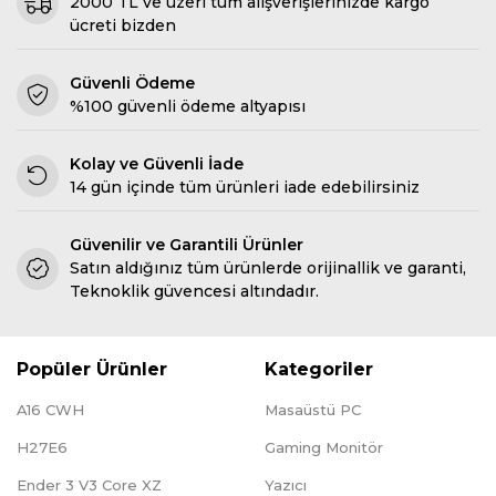
2000 TL ve üzeri tüm alışverişlerinizde kargo
ücreti bizden
Güvenli Ödeme
%100 güvenli ödeme altyapısı
Kolay ve Güvenli İade
14 gün içinde tüm ürünleri iade edebilirsiniz
Güvenilir ve Garantili Ürünler
Satın aldığınız tüm ürünlerde orijinallik ve garanti,
Teknoklik güvencesi altındadır.
Popüler Ürünler
Kategoriler
A16 CWH
Masaüstü PC
H27E6
Gaming Monitör
Ender 3 V3 Core XZ
Yazıcı