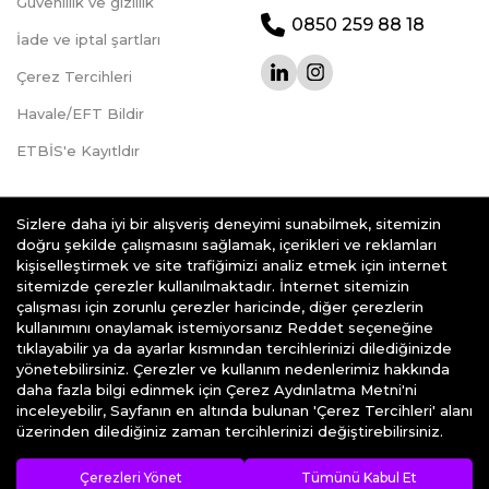
Güvenlilik ve gizlilik
0850 259 88 18
İade ve iptal şartları
Çerez Tercihleri
Havale/EFT Bildir
ETBİS'e Kayıtldır
Sizlere daha iyi bir alışveriş deneyimi sunabilmek, sitemizin
doğru şekilde çalışmasını sağlamak, içerikleri ve reklamları
kişiselleştirmek ve site trafiğimizi analiz etmek için internet
teknoklik.com © 2026 - Her Hakkı Saklıdır.
sitemizde çerezler kullanılmaktadır. İnternet sitemizin
çalışması için zorunlu çerezler haricinde, diğer çerezlerin
kullanımını onaylamak istemiyorsanız Reddet seçeneğine
tıklayabilir ya da ayarlar kısmından tercihlerinizi dilediğinizde
yönetebilirsiniz. Çerezler ve kullanım nedenlerimiz hakkında
daha fazla bilgi edinmek için Çerez Aydınlatma Metni'ni
e-ticaret
alt yapısı ile hazırlanmıştır
inceleyebilir, Sayfanın en altında bulunan 'Çerez Tercihleri' alanı
üzerinden dilediğiniz zaman tercihlerinizi değiştirebilirsiniz.
Çerezleri Yönet
Tümünü Kabul Et
Keşfet
Kategoriler
Sepet
Hesabım