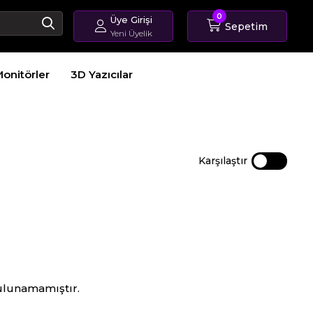
0
Üye Girişi
Sepetim
Yeni Üyelik
Giriş Yap
onitörler
3D Yazıcılar
Üye Ol
Sipariş Takip
Karşılaştır
ulunamamıştır.