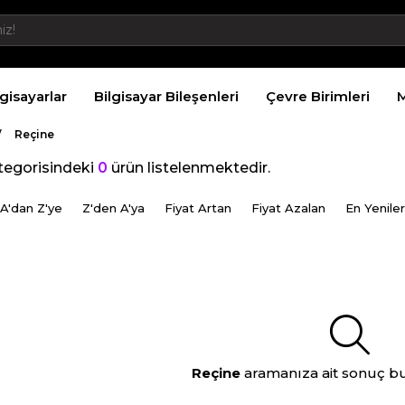
lgisayarlar
Bilgisayar Bileşenleri
Çevre Birimleri
M
Reçine
egorisindeki
0
ürün listelenmektedir.
A'dan Z'ye
Z'den A'ya
Fiyat Artan
Fiyat Azalan
En Yeniler
Reçine
aramanıza ait sonuç b