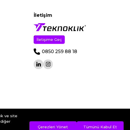
İletişim
İletişime Geç
0850 259 88 18
ek ve site
 diğer
Çerezleri Yönet
Tümünü Kabul Et