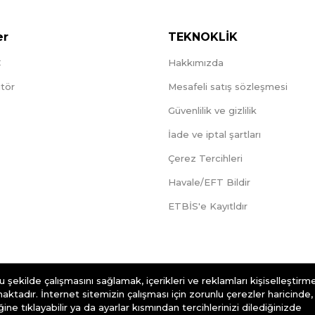
er
TEKNOKLİK
C
Hakkımızda
tör
Mesafeli satış sözleşmesi
Güvenlilik ve gizlilik
İade ve iptal şartları
Çerez Tercihleri
Havale/EFT Bildir
ETBİS'e Kayıtldır
 şekilde çalışmasını sağlamak, içerikleri ve reklamları kişiselleştirm
maktadır. İnternet sitemizin çalışması için zorunlu çerezler haricinde,
 tıklayabilir ya da ayarlar kısmından tercihlerinizi dilediğinizde