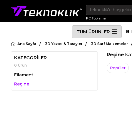
PC Toplama
Bi
TÜM ÜRÜNLER
Ana Sayfa
3D Yazıcı & Tarayıcı
3D Sarf Malzemeler
Reçine
kat
KATEGORİLER
0 Ürün
Popüler
Filament
Reçine