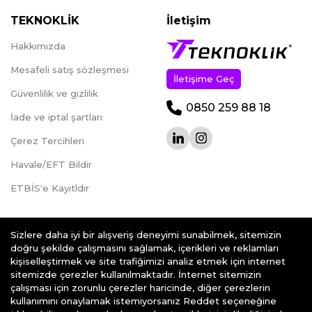
TEKNOKLİK
İletişim
Hakkımızda
Mesafeli satış sözleşmesi
İletişime Geç
Güvenlilik ve gizlilik
0850 259 88 18
İade ve iptal şartları
Çerez Tercihleri
Havale/EFT Bildir
ETBİS'e Kayıtldır
Sizlere daha iyi bir alışveriş deneyimi sunabilmek, sitemizin
doğru şekilde çalışmasını sağlamak, içerikleri ve reklamları
kişiselleştirmek ve site trafiğimizi analiz etmek için internet
teknoklik.com © 2026 - Her Hakkı Saklıdır.
sitemizde çerezler kullanılmaktadır. İnternet sitemizin
çalışması için zorunlu çerezler haricinde, diğer çerezlerin
kullanımını onaylamak istemiyorsanız Reddet seçeneğine