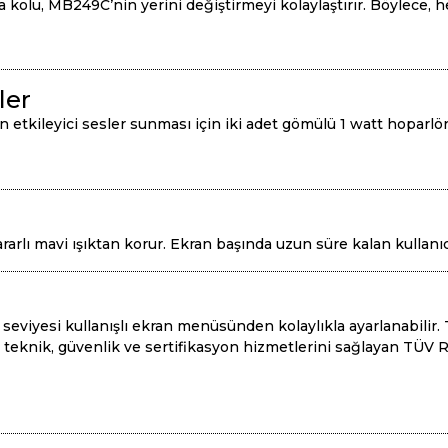
a kolu, MB249C’nin yerini değiştirmeyi kolaylaştırır. Böylece, he
ler
etkileyici sesler sunması için iki adet gömülü 1 watt hoparlör
rarlı mavi ışıktan korur. Ekran başında uzun süre kalan kullanıcı
n seviyesi kullanışlı ekran menüsünden kolaylıkla ayarlanabili
nik, güvenlik ve sertifikasyon hizmetlerini sağlayan TÜV Rh