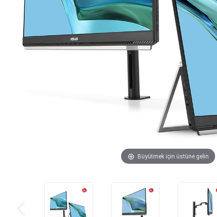
Büyütmek için üstüne gelin