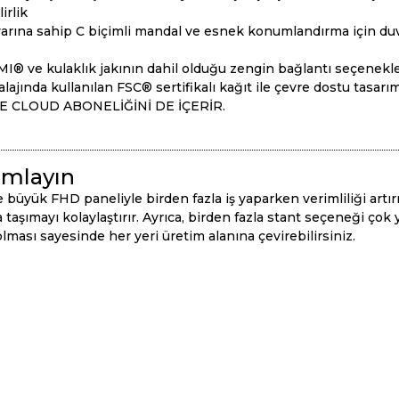
irlik
yarına sahip C biçimli mandal ve esnek konumlandırma için duva
MI® ve kulaklık jakının dahil olduğu zengin bağlantı seçenekle
ajında kullanılan FSC® sertifikalı kağıt ile çevre dostu tasarı
ımlayın
yük FHD paneliyle birden fazla iş yaparken verimliliği artırmak
nda taşımayı kolaylaştırır. Ayrıca, birden fazla stant seçeneği 
 olması sayesinde her yeri üretim alanına çevirebilirsiniz.