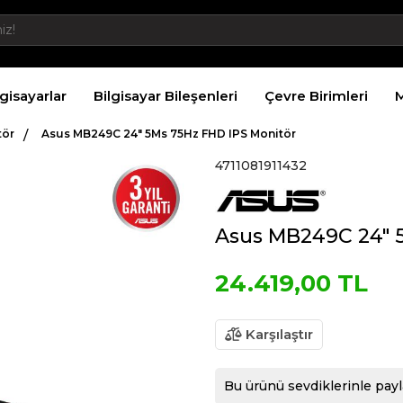
lgisayarlar
Bilgisayar Bileşenleri
Çevre Birimleri
M
tör
Asus MB249C 24" 5Ms 75Hz FHD IPS Monitör
4711081911432
Asus MB249C 24" 
24.419,00 TL
Karşılaştır
Bu ürünü sevdiklerinle payl