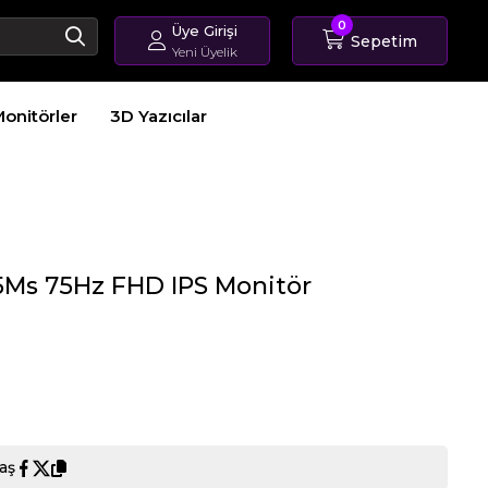
0
Üye Girişi
Sepetim
Yeni Üyelik
Giriş Yap
onitörler
3D Yazıcılar
Üye Ol
Sipariş Takip
5Ms 75Hz FHD IPS Monitör
aş