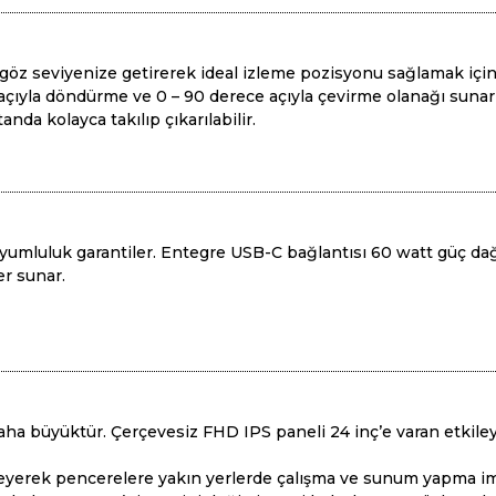
göz seviyenize getirerek ideal izleme pozisyonu sağlamak için
açıyla döndürme ve 0 – 90 derece açıyla çevirme olanağı sunar
da kolayca takılıp çıkarılabilir.
 uyumluluk garantiler. Entegre USB-C bağlantısı 60 watt güç dağı
er sunar.
 büyüktür. Çerçevesiz FHD IPS paneli 24 inç’e varan etkileyic
leyerek pencerelere yakın yerlerde çalışma ve sunum yapma im