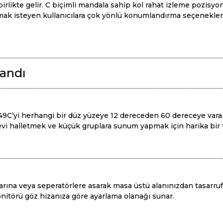
birlikte gelir. C biçimli mandala sahip kol rahat izleme pozisyo
nmak isteyen kullanıcılara çok yönlü konumlandırma seçenekleri 
andı
49C’yi herhangi bir düz yüzeye 12 dereceden 60 dereceye varan
örevi halletmek ve küçük gruplara sunum yapmak için harika bir t
rına veya seperatörlere asarak masa üstü alanınızdan tasarru
nitörü göz hizanıza göre ayarlama olanağı sunar.