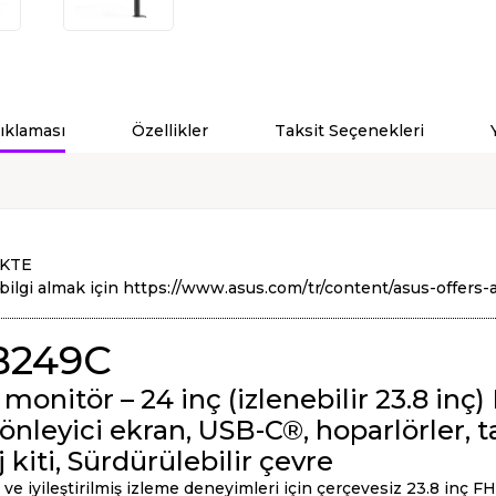
ıklaması
Özellikler
Taksit Seçenekleri
bilgi almak için
https://www.asus.com/tr/content/asus-offers-
B249C
nitör – 24 inç (izlenebilir 23.8 inç)
 önleyici ekran, USB-C®, hoparlörler, t
kiti, Sürdürülebilir çevre
r ve iyileştirilmiş izleme deneyimleri için çerçevesiz 23.8 inç