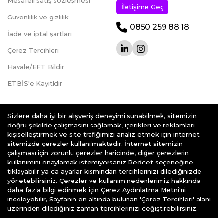
Mesafeli satış sözleşmesi
İletişime Geç
Güvenlilik ve gizlilik
0850 259 88 18
İade ve iptal şartları
Çerez Tercihleri
Havale/EFT Bildir
ETBİS'e Kayıtldır
Sizlere daha iyi bir alışveriş deneyimi sunabilmek, sitemizin
doğru şekilde çalışmasını sağlamak, içerikleri ve reklamları
kişiselleştirmek ve site trafiğimizi analiz etmek için internet
teknoklik.com © 2026 - Her Hakkı Saklıdır.
sitemizde çerezler kullanılmaktadır. İnternet sitemizin
çalışması için zorunlu çerezler haricinde, diğer çerezlerin
kullanımını onaylamak istemiyorsanız Reddet seçeneğine
tıklayabilir ya da ayarlar kısmından tercihlerinizi dilediğinizde
yönetebilirsiniz. Çerezler ve kullanım nedenlerimiz hakkında
daha fazla bilgi edinmek için Çerez Aydınlatma Metni'ni
e-ticaret
alt yapısı ile hazırlanmıştır
inceleyebilir, Sayfanın en altında bulunan 'Çerez Tercihleri' alanı
üzerinden dilediğiniz zaman tercihlerinizi değiştirebilirsiniz.