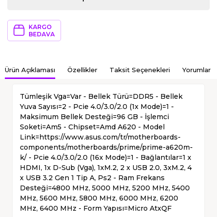
KARGO
BEDAVA
Ürün Açıklaması
Özellikler
Taksit Seçenekleri
Yorumlar
Tümleşik Vga=Var - Bellek Türü=DDR5 - Bellek
Yuva Sayısı=2 - Pcie 4.0/3.0/2.0 (1x Mode)=1 -
Maksimum Bellek Desteği=96 GB - İşlemci
Soketi=Am5 - Chipset=Amd A620 - Model
Link=https://www.asus.com/tr/motherboards-
components/motherboards/prime/prime-a620m-
k/ - Pcie 4.0/3.0/2.0 (16x Mode)=1 - Bağlantılar=1 x
HDMI, 1x D-Sub (Vga), 1xM.2, 2 x USB 2.0, 3xM.2, 4
x USB 3.2 Gen 1 Tip A, Ps2 - Ram Frekans
Desteği=4800 MHz, 5000 MHz, 5200 MHz, 5400
MHz, 5600 MHz, 5800 MHz, 6000 MHz, 6200
MHz, 6400 MHz - Form Yapısı=Micro AtxQF