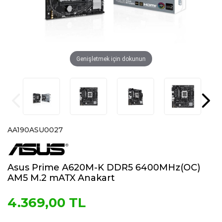
Genişletmek için dokunun
AA190ASU0027
Asus Prime A620M-K DDR5 6400MHz(OC)
AM5 M.2 mATX Anakart
4.369,00 TL