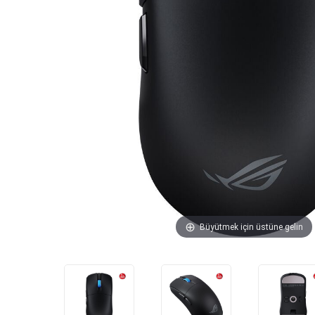
Büyütmek için üstüne gelin