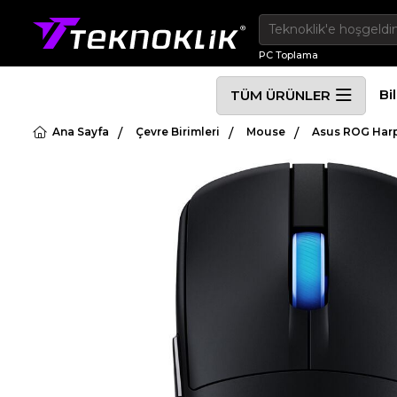
PC Toplama
Bi
TÜM ÜRÜNLER
Ana Sayfa
Çevre Birimleri
Mouse
Asus ROG Harp