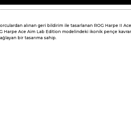
lardan alınan geri bildirim ile tasarlanan ROG Harpe II Ace, 
. ROG Harpe Ace Aim Lab Edition modelindeki ikonik pençe kavr
ğlayan bir tasarıma sahip.