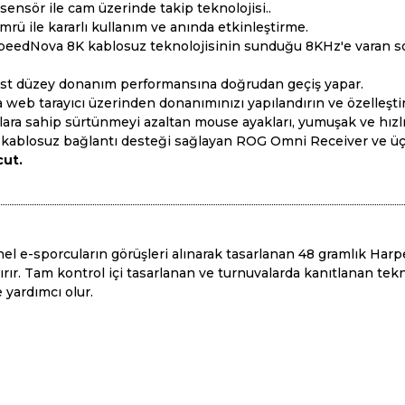
ensör ile cam üzerinde takip teknolojisi..
rü ile kararlı kullanım ve anında etkinleştirme.
edNova 8K kablosuz teknolojisinin sunduğu 8KHz'e varan sorg
, üst düzey donanım performansına doğrudan geçiş yapar.
a web tarayıcı üzerinden donanımınızı yapılandırın ve özelleştir
ra sahip sürtünmeyi azaltan mouse ayakları, yumuşak ve hızlı h
za kablosuz bağlantı desteği sağlayan ROG Omni Receiver ve üç
cut.
l e-sporcuların görüşleri alınarak tasarlanan 48 gramlık Harp
dırır. Tam kontrol içi tasarlanan ve turnuvalarda kanıtlanan tek
yardımcı olur.