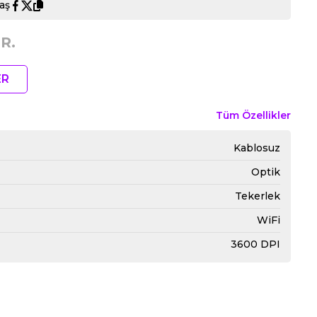
aş
R.
ER
Tüm Özellikler
Kablosuz
Optik
Tekerlek
WiFi
3600 DPI