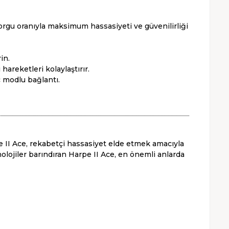
u oranıyla maksimum hassasiyeti ve güvenilirliği
in.
areketleri kolaylaştırır.
 modlu bağlantı.
e II Ace, rekabetçi hassasiyet elde etmek amacıyla
nolojiler barındıran Harpe II Ace, en önemli anlarda