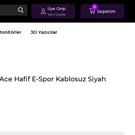
0
Üye Girişi
Sepetim
Yeni Üyelik
Giriş Yap
onitörler
3D Yazıcılar
Üye Ol
Sipariş Takip
Ace Hafif E-Spor Kablosuz Siyah