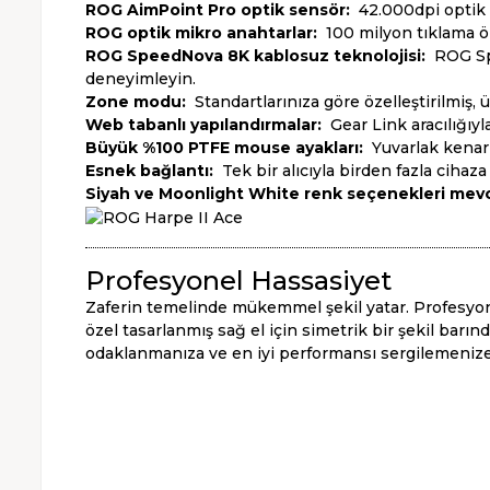
ROG AimPoint Pro optik sensör:
42.000dpi optik s
ROG optik mikro anahtarlar:
100 milyon tıklama öm
ROG SpeedNova 8K kablosuz teknolojisi:
ROG Spe
deneyimleyin.
Zone modu:
Standartlarınıza göre özelleştirilmiş
Web tabanlı yapılandırmalar:
Gear Link aracılığıyl
Büyük %100 PTFE mouse ayakları:
Yuvarlak kenarla
Esnek bağlantı:
Tek bir alıcıyla birden fazla ciha
Siyah ve Moonlight White renk seçenekleri mev
Profesyonel Hassasiyet
Zaferin temelinde mükemmel şekil yatar. Profesyone
özel tasarlanmış sağ el için simetrik bir şekil barın
odaklanmanıza ve en iyi performansı sergilemenize 