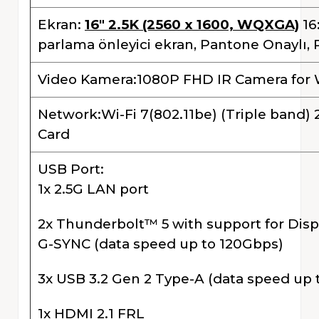
Ekran:
16" 2.5K (2560 x 1600, WQXGA)
16
parlama önleyici ekran, Pantone Onaylı
Video Kamera:1080P FHD IR Camera for
Network:Wi-Fi 7(802.11be) (Triple band)
Card
USB Port:
1x 2.5G LAN port
2x Thunderbolt™ 5 with support for Disp
G-SYNC (data speed up to 120Gbps)
3x USB 3.2 Gen 2 Type-A (data speed up 
1x HDMI 2.1 FRL