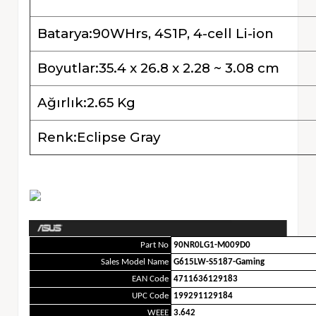
Batarya:90WHrs, 4S1P, 4-cell Li-ion
Boyutlar:35.4 x 26.8 x 2.28 ~ 3.08 cm
Ağırlık:2.65 Kg
Renk:Eclipse Gray
Part No
90NR0LG1-M009D0
Sales Model Name
G615LW-S5187-Gaming
EAN Code
4711636129183
UPC Code
199291129184
WEEE
3.642