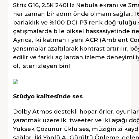
Strix G16, 2.5K 240Hz Nebula ekranı ve 3ms
her zaman bir adım önde olmanı sağlar. 16
parlaklık ve %100 DCI-P3 renk doğruluğu
çatışmalarda bile piksel hassasiyetinde net
Ayrıca, iki katmanlı yeni ACR (Ambient Con
yansımalar azaltılarak kontrast artırılır, b
edilir ve farklı açılardan izleme deneyimi i
ol, ister izleyen biri!
Stüdyo kalitesinde ses
Dolby Atmos destekli hoparlörler, oyunları
yaratmak üzere iki tweeter ve iki aşağı doğ
Yüksek Çözünürlüklü ses, müziğinizi kayd
sağlar. İki Yönlü AI Gürültü Önleme, gelen