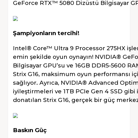
GeForce RTX™ 5080 Dizüstü Bilgisayar G
Şampiyonların tercihi!
Intel® Core™ Ultra 9 Processor 275HX iş
emin şekilde oyun oynayın! NVIDIA® GeF
Bilgisayar GPU’su ve 16GB DDR5-5600 RA
Strix G16, maksimum oyun performansı içi
sağlıyor. Ayrıca, NVIDIA® Advanced Optim
iyileştirmeleri ve 1TB PCIe Gen 4 SSD gibi i
donatılan Strix G16, gerçek bir güç merkez
Baskın Güç