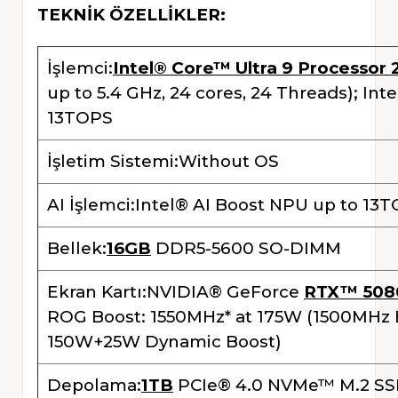
TEKNİK ÖZELLİKLER:
İşlemci:
Intel® Core™ Ultra 9 Processor
up to 5.4 GHz, 24 cores, 24 Threads); Int
13TOPS
İşletim Sistemi:Without OS
AI İşlemci:Intel® AI Boost NPU up to 13
Bellek:
16GB
DDR5-5600 SO-DIMM
Ekran Kartı:NVIDIA® GeForce
RTX™ 508
ROG Boost: 1550MHz* at 175W (1500MHz
150W+25W Dynamic Boost)
Depolama:
1TB
PCIe® 4.0 NVMe™ M.2 S