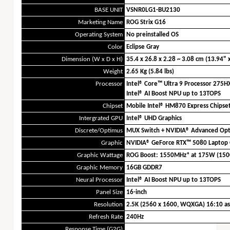
BASE UNIT
VSNR0LG1-BU2130
Marketing Name
ROG Strix G16
Operating System
No preinstalled OS
Color
Eclipse Gray
Dimension (W x D x H)
35.4 x 26.8 x 2.28 ~ 3.08 cm (13.94" 
Weight
2.65 Kg (5.84 lbs)
Processor
Intel® Core™ Ultra 9 Processor 275HX
Intel® AI Boost NPU up to 13TOPS
Chipset
Mobile Intel® HM870 Express Chipse
Intergrated GPU
Intel® UHD Graphics
Discrete/Optimus
MUX Switch + NVIDIA® Advanced Op
Graphic
NVIDIA® GeForce RTX™ 5080 Laptop
Graphic Wattage
ROG Boost: 1550MHz* at 175W (15
Graphic Memory
16GB GDDR7
Neural Processor
Intel® AI Boost NPU up to 13TOPS
Panel Size
16-inch
Resolution
2.5K (2560 x 1600, WQXGA) 16:10 as
Refresh Rate
240Hz
Response Time (G2G)
Genel Özellikleri