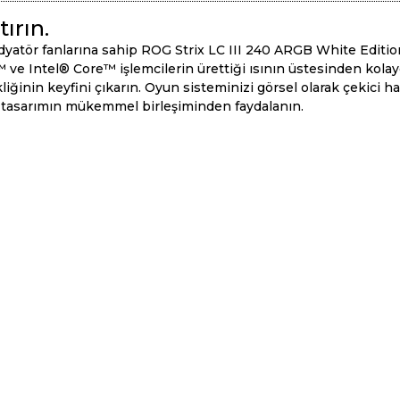
tırın.
tör fanlarına sahip ROG Strix LC III 240 ARGB White Edition
 ve Intel® Core™ işlemcilerin ürettiği ısının üstesinden kolay
ğinin keyfini çıkarın. Oyun sisteminizi görsel olarak çekici h
ık tasarımın mükemmel birleşiminden faydalanın.