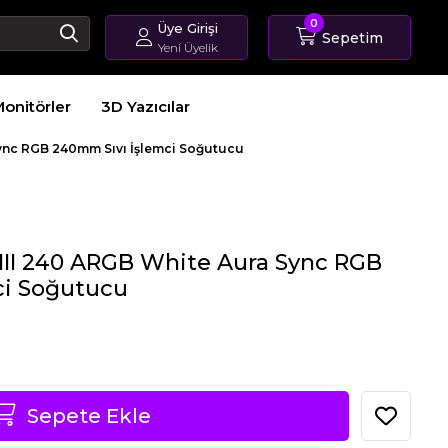
0
Üye Girişi
Sepetim
Yeni Üyelik
Giriş Yap
onitörler
3D Yazıcılar
Üye Ol
Sipariş Takip
Sync RGB 240mm Sıvı İşlemci Soğutucu
 III 240 ARGB White Aura Sync RGB
ci Soğutucu
Sepete Ekle