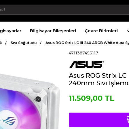
lgisayarlar
Bilgisayar Bileşenleri
Çevre Birimleri
M
k
Sıvı Soğutucu
Asus ROG Strix LC III 240 ARGB White Aura 
4711387453117
Asus ROG Strix LC
240mm Sıvı İşlem
11.509,00 TL