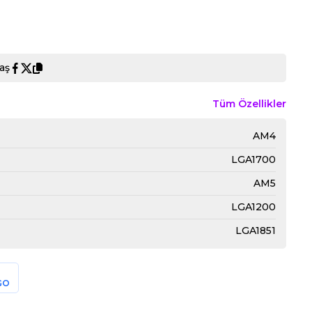
aş
Tüm Özellikler
AM4
LGA1700
AM5
LGA1200
LGA1851
GO