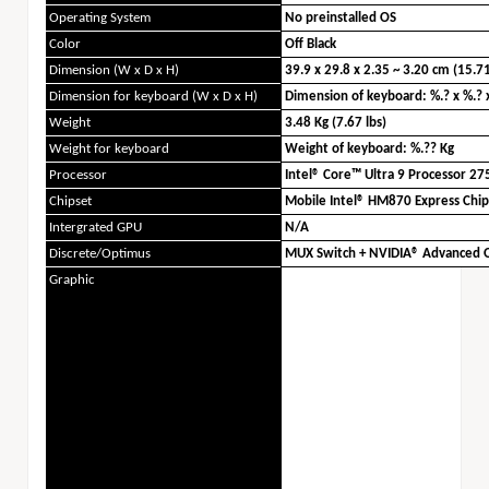
Operating System
No preinstalled OS
Color
Off Black
Dimension (W x D x H)
39.9 x 29.8 x 2.35 ~ 3.20 cm (15.7
Dimension for keyboard (W x D x H)
Dimension of keyboard: %.? x %.? 
Weight
3.48 Kg (7.67 lbs)
Weight for keyboard
Weight of keyboard: %.?? Kg
Processor
Intel® Core™ Ultra 9 Processor 27
Chipset
Mobile Intel® HM870 Express Chip
Intergrated GPU
N/A
Discrete/Optimus
MUX Switch + NVIDIA® Advanced 
Graphic
Genel Özellikleri
İşlemci Markası
İşlemci Serisi
RAM Kapasitesi
SSD Kapasitesi
Ekran Kartı Hafızası