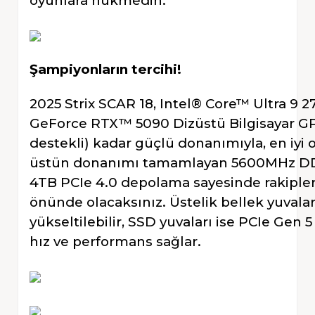
oyunlara hükmedin.
Şampiyonların tercihi!
2025 Strix SCAR 18, Intel® Core™ Ultra 9 
GeForce RTX™ 5090 Dizüstü Bilgisayar 
destekli) kadar güçlü donanımıyla, en iyi
üstün donanımı tamamlayan 5600MHz DD
4TB PCIe 4.0 depolama sayesinde rakipler
önünde olacaksınız. Üstelik bellek yuva
yükseltilebilir, SSD yuvaları ise PCIe Ge
hız ve performans sağlar.