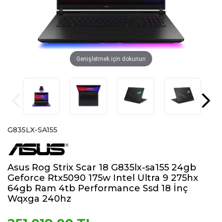
Genişletmek için dokunun
G835LX-SA155
Asus Rog Strix Scar 18 G835lx-sa155 24gb
Geforce Rtx5090 175w Intel Ultra 9 275hx
64gb Ram 4tb Performance Ssd 18 İnç
Wqxga 240hz