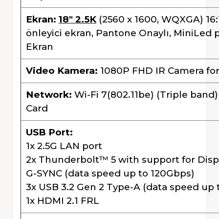
Ekran:
18" 2.5K
(2560 x 1600, WQXGA) 16:1
önleyici ekran, Pantone Onaylı, MiniLe
Ekran
Video Kamera:
1080P FHD IR Camera fo
Network:
Wi-Fi 7(802.11be) (Triple band
Card
USB Port:
1x 2.5G LAN port
2x Thunderbolt™ 5 with support for Disp
G-SYNC (data speed up to 120Gbps)
3x USB 3.2 Gen 2 Type-A (data speed up 
1x HDMI 2.1 FRL