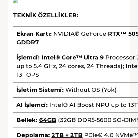
TEKNİK ÖZELLİKLER:
Ekran Kartı:
NVIDIA® GeForce
RTX™ 50
GDDR7
İşlemci:
Intel® Core™ Ultra 9
Processor
up to 5.4 GHz, 24 cores, 24 Threads); Int
13TOPS
İşletim Sistemi:
Without OS (Yok)
AI İşlemci:
Intel® AI Boost NPU up to 1
Bellek:
64GB
(32GB DDR5-5600 SO-DIM
Depolama:
2TB + 2TB
PCIe® 4.0 NVMe™