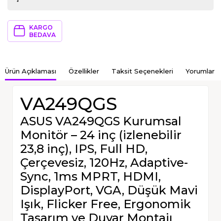
KARGO
BEDAVA
Ürün Açıklaması
Özellikler
Taksit Seçenekleri
Yorumlar
VA249QGS
ASUS VA249QGS Kurumsal
Monitör – 24 inç (izlenebilir
23,8 inç), IPS, Full HD,
Çerçevesiz, 120Hz, Adaptive-
Sync, 1ms MPRT, HDMI,
DisplayPort, VGA, Düşük Mavi
Işık, Flicker Free, Ergonomik
Tasarım ve Duvar Montajı