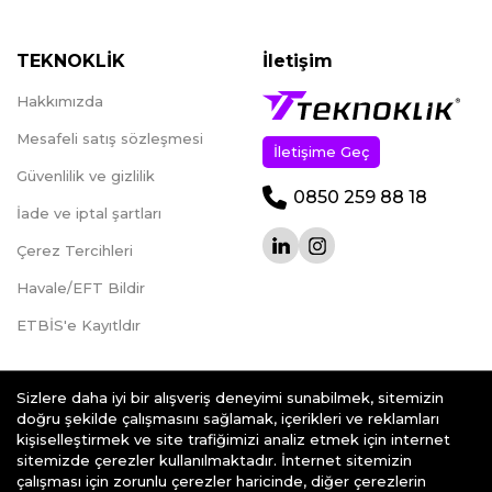
TEKNOKLİK
İletişim
Hakkımızda
Mesafeli satış sözleşmesi
İletişime Geç
Güvenlilik ve gizlilik
0850 259 88 18
İade ve iptal şartları
Çerez Tercihleri
Havale/EFT Bildir
ETBİS'e Kayıtldır
Sizlere daha iyi bir alışveriş deneyimi sunabilmek, sitemizin
doğru şekilde çalışmasını sağlamak, içerikleri ve reklamları
kişiselleştirmek ve site trafiğimizi analiz etmek için internet
teknoklik.com © 2026 - Her Hakkı Saklıdır.
sitemizde çerezler kullanılmaktadır. İnternet sitemizin
çalışması için zorunlu çerezler haricinde, diğer çerezlerin