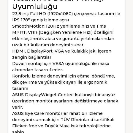
Uyumluluğu
23,8 inç Full HD (1920x1080) çerçevesiz tasarım ile
IPS 178° geniş izleme açısı
SmoothMotion 120Hz yenileme hızı ve 1 ms
MPRT, VRR (Değişken Yenileme Hızı) özelliğini
etkinleştirerek akıcı ve görüntü yırtılmalarından
uzak bir kullanım deneyimi sunar.
HDMI, DisplayPort, VGA ve kulaklık jakı içeren
zengin bağlantılar
Duvar montajı için VESA uyumluluğu ile masa
alanından tasarruf eder.
Konforlu izleme deneyimi için eğme, döndürme,
dik çevirme ve yükseklik ayarı ile ergonomik
tasarım
ASUS DisplayWidget Center, kullanışlı bir arayüz
üzerinden monitör ayarlarını değiştirmeye olanak
verir.
ASUS Eye Care monitörler rahat bir izleme
deneyimi sunmak için TÜV Rheinland sertifikalı
Flicker-free ve Düşük Mavi Işık teknolojilerine
sahip