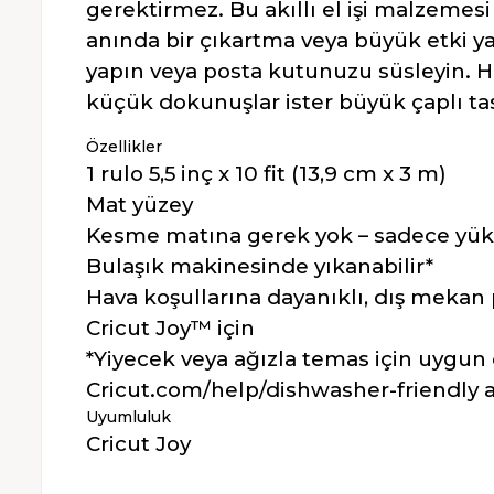
gerektirmez. Bu akıllı el işi malzemes
anında bir çıkartma veya büyük etki ya
yapın veya posta kutunuzu süsleyin. Ha
küçük dokunuşlar ister büyük çaplı tasa
Özellikler
1 rulo 5,5 inç x 10 fit (13,9 cm x 3 m)
Mat yüzey
Kesme matına gerek yok – sadece yükl
Bulaşık makinesinde yıkanabilir*
Hava koşullarına dayanıklı, dış mekan pr
Cricut Joy™ için
*Yiyecek veya ağızla temas için uygun 
Cricut.com/help/dishwasher-friendly ad
Uyumluluk
Cricut Joy