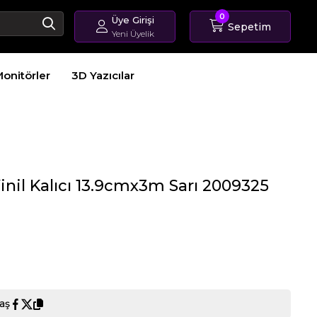
0
Üye Girişi
Sepetim
Yeni Üyelik
Giriş Yap
onitörler
3D Yazıcılar
Üye Ol
Sipariş Takip
inil Kalıcı 13.9cmx3m Sarı 2009325
aş