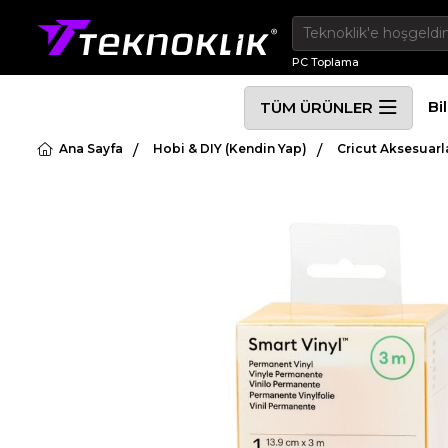
PC Toplama
Bi
TÜM ÜRÜNLER
Ana Sayfa
Hobi & DIY (Kendin Yap)
Cricut Aksesuarl