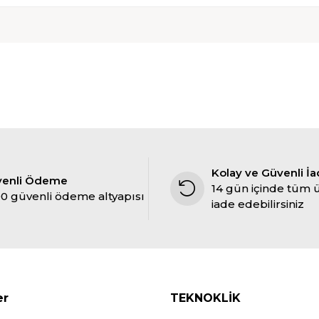
Kolay ve Güvenli İ
venli Ödeme
14 gün içinde tüm 
0 güvenli ödeme altyapısı
iade edebilirsiniz
er
TEKNOKLİK