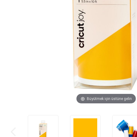
Büyütmek için üstüne gelin