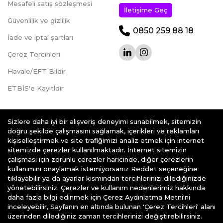
Mesafeli satış sözleşmesi
İletişime Geç
Güvenlilik ve gizlilik
0850 259 88 18
İade ve iptal şartları
Çerez Tercihleri
Havale/EFT Bildir
ETBİS'e Kayıtldır
Sizlere daha iyi bir alışveriş deneyimi sunabilmek, sitemizin
doğru şekilde çalışmasını sağlamak, içerikleri ve reklamları
kişiselleştirmek ve site trafiğimizi analiz etmek için internet
teknoklik.com © 2026 - Her Hakkı Saklıdır.
sitemizde çerezler kullanılmaktadır. İnternet sitemizin
çalışması için zorunlu çerezler haricinde, diğer çerezlerin
kullanımını onaylamak istemiyorsanız Reddet seçeneğine
tıklayabilir ya da ayarlar kısmından tercihlerinizi dilediğinizde
yönetebilirsiniz. Çerezler ve kullanım nedenlerimiz hakkında
daha fazla bilgi edinmek için Çerez Aydınlatma Metni'ni
e-ticaret
alt yapısı ile hazırlanmıştır
inceleyebilir, Sayfanın en altında bulunan 'Çerez Tercihleri' alanı
üzerinden dilediğiniz zaman tercihlerinizi değiştirebilirsiniz.