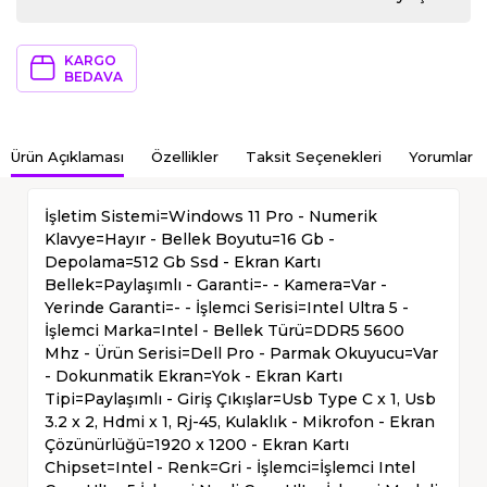
KARGO
BEDAVA
Ürün Açıklaması
Özellikler
Taksit Seçenekleri
Yorumlar
İşletim Sistemi=Windows 11 Pro - Numerik
Klavye=Hayır - Bellek Boyutu=16 Gb -
Depolama=512 Gb Ssd - Ekran Kartı
Bellek=Paylaşımlı - Garanti=- - Kamera=Var -
Yerinde Garanti=- - İşlemci Serisi=Intel Ultra 5 -
İşlemci Marka=Intel - Bellek Türü=DDR5 5600
Mhz - Ürün Serisi=Dell Pro - Parmak Okuyucu=Var
- Dokunmatik Ekran=Yok - Ekran Kartı
Tipi=Paylaşımlı - Giriş Çıkışlar=Usb Type C x 1, Usb
3.2 x 2, Hdmi x 1, Rj-45, Kulaklık - Mikrofon - Ekran
Çözünürlüğü=1920 x 1200 - Ekran Kartı
Chipset=Intel - Renk=Gri - İşlemci=İşlemci Intel