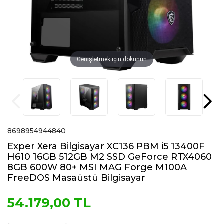
Genişletmek için dokunun
8698954944840
Exper Xera Bilgisayar XC136 PBM i5 13400F
H610 16GB 512GB M2 SSD GeForce RTX4060
8GB 600W 80+ MSI MAG Forge M100A
FreeDOS Masaüstü Bilgisayar
54.179,00 TL