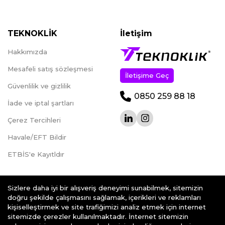
TEKNOKLİK
İletişim
Hakkımızda
Mesafeli satış sözleşmesi
İletişime Geç
Güvenlilik ve gizlilik
0850 259 88 18
İade ve iptal şartları
Çerez Tercihleri
Havale/EFT Bildir
ETBİS'e Kayıtldır
Sizlere daha iyi bir alışveriş deneyimi sunabilmek, sitemizin
doğru şekilde çalışmasını sağlamak, içerikleri ve reklamları
kişiselleştirmek ve site trafiğimizi analiz etmek için internet
teknoklik.com © 2026 - Her Hakkı Saklıdır.
sitemizde çerezler kullanılmaktadır. İnternet sitemizin