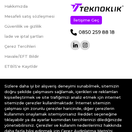
Hakkımızda
Mesafeli satış sözleşmesi
İletişime Geç
Güvenlilik ve gizlilik
0850 259 88 18
İade ve iptal şartları
Çerez Tercihleri
Havale/EFT Bildir
ETBİS'e Kayıtldır
Sizlere daha iyi bir alışveriş deneyimi sunabilmek, sitemizin
doğru şekilde çalışmasını sağlamak, içerikleri ve reklamları
kişiselleştirmek ve site trafiğimizi analiz etmek için internet
teknoklik.com © 2026 - Her Hakkı Saklıdır.
sitemizde çerezler kullanılmaktadır. İnternet sitemizin
çalışması için zorunlu çerezler haricinde, diğer çerezlerin
kullanımını onaylamak istemiyorsanız Reddet seçeneğine
tıklayabilir ya da ayarlar kısmından tercihlerinizi dilediğinizde
yönetebilirsiniz. Çerezler ve kullanım nedenlerimiz hakkında
daha fazla bilgi edinmek için Çerez Aydınlatma Metni'ni