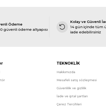
Kolay ve Güvenli İ
venli Ödeme
14 gün içinde tüm 
0 güvenli ödeme altyapısı
iade edebilirsiniz
er
TEKNOKLİK
C
Hakkımızda
tör
Mesafeli satış sözleşmesi
Güvenlilik ve gizlilik
İade ve iptal şartları
Çerez Tercihleri