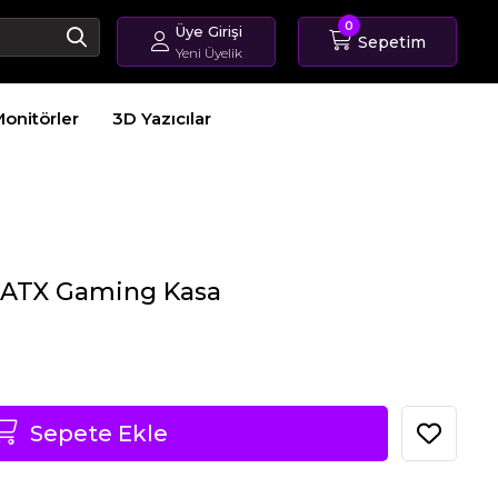
0
Üye Girişi
Sepetim
Yeni Üyelik
Giriş Yap
onitörler
3D Yazıcılar
Üye Ol
Sipariş Takip
 ATX Gaming Kasa
Sepete Ekle