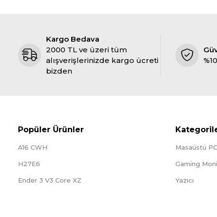
Kargo Bedava
2000 TL ve üzeri tüm
Gü
alışverişlerinizde kargo ücreti
%10
bizden
Popüler Ürünler
Kategoril
A16 CWH
Masaüstü P
H27E6
Gaming Moni
Ender 3 V3 Core XZ
Yazıcı