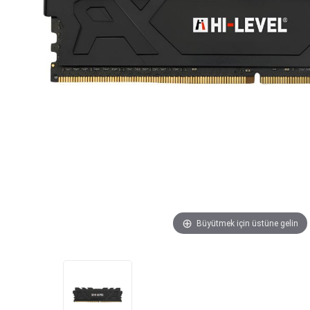
Büyütmek için üstüne gelin