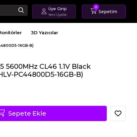
0
Üye Girişi
Sepetim
Yeni Üyelik
Giriş Yap
onitörler
3D Yazıcılar
Üye Ol
Sipariş Takip
C44800D5-16GB-B)
5 5600MHz CL46 1.1V Black
HLV-PC44800D5-16GB-B)
Sepete Ekle