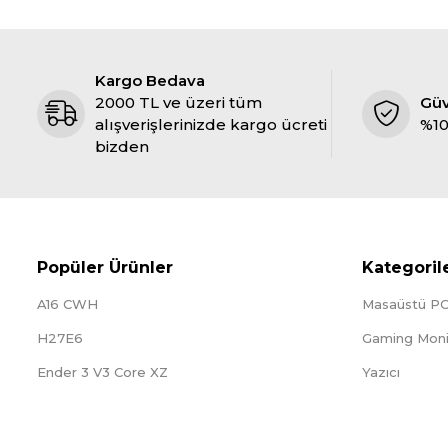
Kargo Bedava
2000 TL ve üzeri tüm
Gü
alışverişlerinizde kargo ücreti
%10
bizden
Popüler Ürünler
Kategoril
A16 CWH
Masaüstü P
H27E6
Gaming Moni
Ender 3 V3 Core XZ
Yazıcı