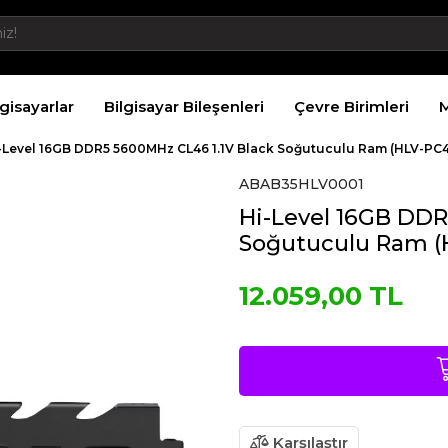
lgisayarlar
Bilgisayar Bileşenleri
Çevre Birimleri
M
-Level 16GB DDR5 5600MHz CL46 1.1V Black Soğutuculu Ram (HLV-P
ABAB35HLV0001
Hi-Level 16GB DDR
Soğutuculu Ram (
12.059,00 TL
Karşılaştır