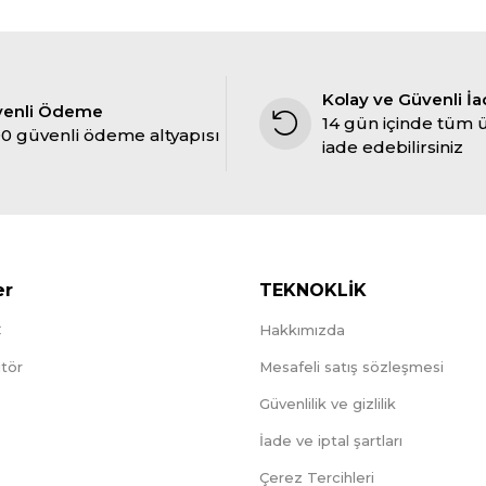
Kolay ve Güvenli İ
venli Ödeme
14 gün içinde tüm 
0 güvenli ödeme altyapısı
iade edebilirsiniz
er
TEKNOKLİK
C
Hakkımızda
tör
Mesafeli satış sözleşmesi
Güvenlilik ve gizlilik
İade ve iptal şartları
Çerez Tercihleri