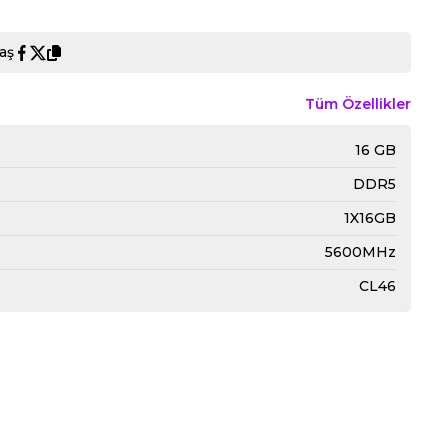
aş
Tüm Özellikler
16 GB
DDR5
1X16GB
5600MHz
CL46