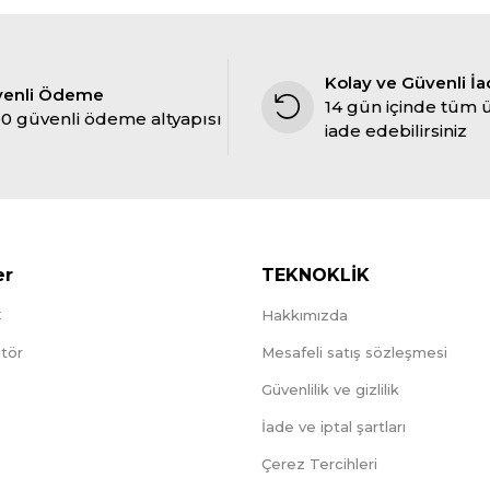
Kolay ve Güvenli İ
venli Ödeme
14 gün içinde tüm 
0 güvenli ödeme altyapısı
iade edebilirsiniz
er
TEKNOKLİK
C
Hakkımızda
tör
Mesafeli satış sözleşmesi
Güvenlilik ve gizlilik
İade ve iptal şartları
Çerez Tercihleri