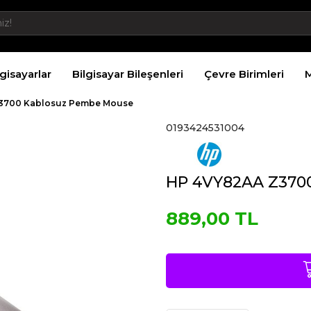
lgisayarlar
Bilgisayar Bileşenleri
Çevre Birimleri
M
3700 Kablosuz Pembe Mouse
0193424531004
HP 4VY82AA Z370
889,00 TL