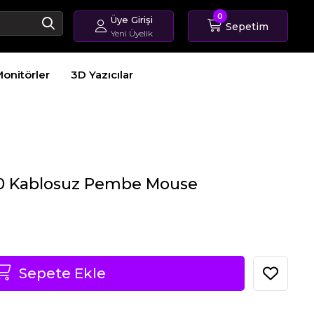
0
Üye Girişi
Sepetim
Yeni Üyelik
Giriş Yap
onitörler
3D Yazıcılar
Üye Ol
Sipariş Takip
0 Kablosuz Pembe Mouse
Sepete Ekle