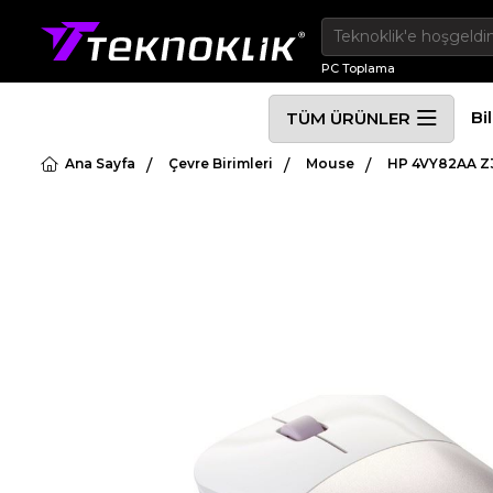
PC Toplama
Bi
TÜM ÜRÜNLER
Ana Sayfa
Çevre Birimleri
Mouse
HP 4VY82AA Z