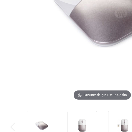
Büyütmek için üstüne gelin