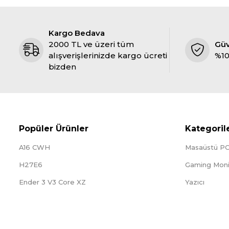
Kargo Bedava
2000 TL ve üzeri tüm
Gü
alışverişlerinizde kargo ücreti
%10
bizden
Popüler Ürünler
Kategoril
A16 CWH
Masaüstü P
H27E6
Gaming Moni
Ender 3 V3 Core XZ
Yazıcı