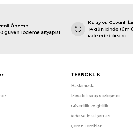
Kolay ve Güvenli İ
venli Ödeme
14 gün içinde tüm 
0 güvenli ödeme altyapısı
iade edebilirsiniz
er
TEKNOKLİK
C
Hakkımızda
tör
Mesafeli satış sözleşmesi
Güvenlilik ve gizlilik
İade ve iptal şartları
Çerez Tercihleri