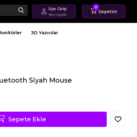
0
Üye Girişi
Sepetim
Yeni Üyelik
Giriş Yap
onitörler
3D Yazıcılar
Üye Ol
Sipariş Takip
luetooth Siyah Mouse
Sepete Ekle