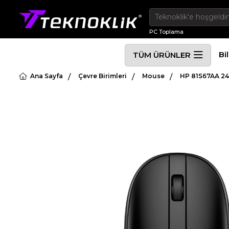
PC Toplama
Bi
TÜM ÜRÜNLER
Ana Sayfa
Çevre Birimleri
Mouse
HP 81S67AA 24