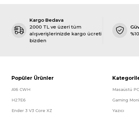
Kargo Bedava
2000 TL ve üzeri tüm
Gü
alışverişlerinizde kargo ücreti
%10
bizden
Popüler Ürünler
Kategoril
A16 CWH
Masaüstü P
H27E6
Gaming Moni
Ender 3 V3 Core XZ
Yazıcı