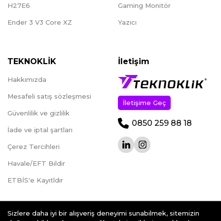
H27E6
Gaming Monitör
Ender 3 V3 Core XZ
Yazıcı
TEKNOKLİK
İletişim
Hakkımızda
Mesafeli satış sözleşmesi
İletişime Geç
Güvenlilik ve gizlilik
0850 259 88 18
İade ve iptal şartları
Çerez Tercihleri
Havale/EFT Bildir
ETBİS'e Kayıtldır
Sizlere daha iyi bir alışveriş deneyimi sunabilmek, sitemizin