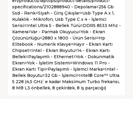
en/products/laptops/product-details/product-
specifications/2102888940 - Depolama=256 Gb
Ssd - Renk=Siyah - Giriş Çıkışlar=Usb Type A x 1,
Kulaklık - Mikrofon, Usb Type C x 4 - İşlemci
Serisi=Intel Ultra 5 - Bellek Türü=DDR5 8533 Mhz -
Kamera=Var - Parmak Okuyucu=Yok - Ekran
Çözünürlüğü=2880 x 1800 - Ürün Serisi=Hp
Elitebook - Numerik Klavye=Hayır - Ekran Kartı
Chipset=Intel - Ekran Boyutu=14 - Ekran Kartı
Bellek=Paylaşımlı - Ethernet=Yok - Dokunmatik
Ekran=Yok - İşletim Sistemi=Windows 11 Pro -
Ekran Kartı Tipi=Paylaşımlı - İşlemci Marka=Intel -
Bellek Boyutu=32 Gb - İşlemci=Intel® Core™ Ultra
5 228 (4,5 GHz`e kadar Maksimum Turbo frekansı,
8 MB L3 önbellek, 8 çekirdek, 8 iş parçacığı)