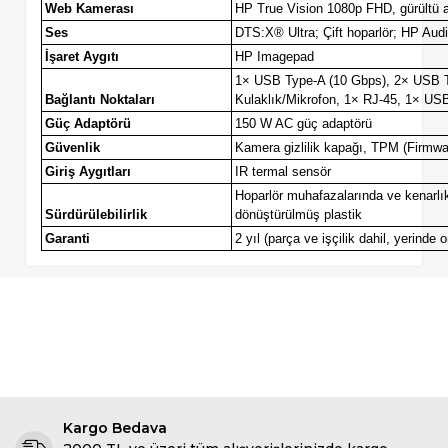
Web Kamerası
HP True Vision 1080p FHD, gürültü az
Ses
DTS:X® Ultra; Çift hoparlör; HP Aud
İşaret Aygıtı
HP Imagepad
1× USB Type-A (10 Gbps), 2× USB T
Bağlantı Noktaları
Kulaklık/Mikrofon, 1× RJ-45, 1× US
Güç Adaptörü
150 W AC güç adaptörü
Güvenlik
Kamera gizlilik kapağı, TPM (Firmwa
Giriş Aygıtları
IR termal sensör
Hoparlör muhafazalarında ve kenarlık
Sürdürülebilirlik
dönüştürülmüş plastik
Garanti
2 yıl (parça ve işçilik dahil, yerinde 
Kargo Bedava