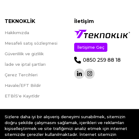
TEKNOKLİK
İletişim
Hakkımızda
Mesafeli satış sözleşmesi
İletişime Geç
Güvenlilik ve gizlilik
0850 259 88 18
İade ve iptal şartları
Çerez Tercihleri
Havale/EFT Bildir
ETBİS'e Kayıtldır
Sizlere daha iyi bir alışveriş deneyimi sunabilmek, sitemizin
doğru şekilde çalışmasını sağlamak, içerikleri ve reklamları
kişiselleştirmek ve site trafiğimizi analiz etmek için internet
teknoklik.com © 2026 - Her Hakkı Saklıdır.
sitemizde çerezler kullanılmaktadır. İnternet sitemizin