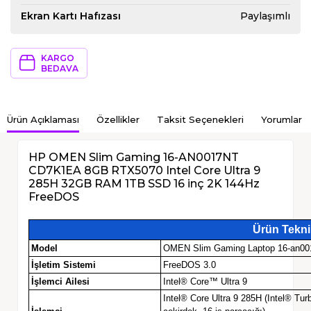
Ekran Kartı Hafızası
Paylaşımlı
KARGO
BEDAVA
Ürün Açıklaması
Özellikler
Taksit Seçenekleri
Yorumlar
HP OMEN Slim Gaming 16-AN0017NT
CD7K1EA 8GB RTX5070 Intel Core Ultra 9
285H 32GB RAM 1TB SSD 16 inç 2K 144Hz
FreeDOS
Ürün Teknik
Model
OMEN Slim Gaming Laptop 16-an00
İşletim Sistemi
FreeDOS 3.0
İşlemci Ailesi
Intel® Core™ Ultra 9
Intel® Core Ultra 9 285H (Intel® Tur