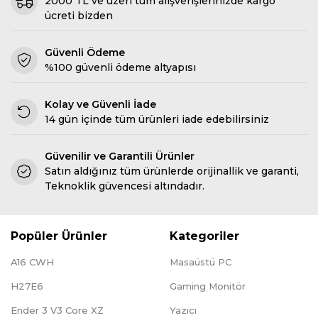
2000 TL ve üzeri tüm alışverişlerinizde kargo
ücreti bizden
Güvenli Ödeme
%100 güvenli ödeme altyapısı
Kolay ve Güvenli İade
14 gün içinde tüm ürünleri iade edebilirsiniz
Güvenilir ve Garantili Ürünler
Satın aldığınız tüm ürünlerde orijinallik ve garanti,
Teknoklik güvencesi altındadır.
Popüler Ürünler
Kategoriler
A16 CWH
Masaüstü PC
H27E6
Gaming Monitör
Ender 3 V3 Core XZ
Yazıcı