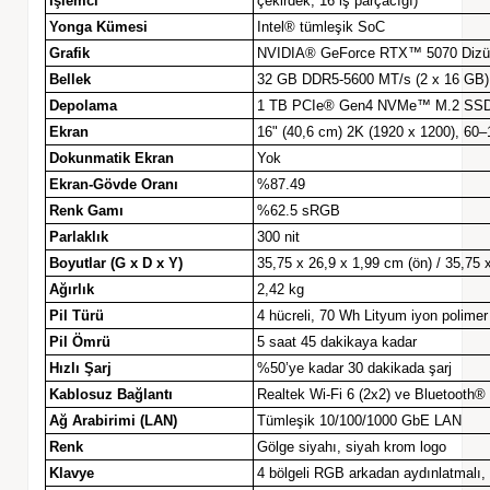
İşlemci
çekirdek, 16 iş parçacığı)
Yonga Kümesi
Intel® tümleşik SoC
Grafik
NVIDIA® GeForce RTX™ 5070 Dizüst
Bellek
32 GB DDR5-5600 MT/s (2 x 16 GB)
Depolama
1 TB PCIe® Gen4 NVMe™ M.2 SS
Ekran
16" (40,6 cm) 2K (1920 x 1200), 60
Dokunmatik Ekran
Yok
Ekran-Gövde Oranı
%87.49
Renk Gamı
%62.5 sRGB
Parlaklık
300 nit
Boyutlar (G x D x Y)
35,75 x 26,9 x 1,99 cm (ön) / 35,75 
Ağırlık
2,42 kg
Pil Türü
4 hücreli, 70 Wh Lityum iyon polimer
Pil Ömrü
5 saat 45 dakikaya kadar
Hızlı Şarj
%50’ye kadar 30 dakikada şarj
Kablosuz Bağlantı
Realtek Wi-Fi 6 (2x2) ve Bluetooth®
Ağ Arabirimi (LAN)
Tümleşik 10/100/1000 GbE LAN
Renk
Gölge siyahı, siyah krom logo
Klavye
4 bölgeli RGB arkadan aydınlatmalı, s