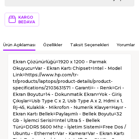
KARGO
BEDAVA
Ürün Açıklaması
Özellikler
Taksit Seçenekleri
Yorumlar
Ekran Çözünürlüğü=1920 x 1200 - Parmak
Okuyucu=Var - Ekran Kartı Chipset=Intel - Model
Link=https://www.hp.com/tr-
tr/products/laptops/product-details/product-
specifications/2103631571 - Garanti=- - Renk=Gri -
Ekran Boyutu=14 - Dokunmatik Ekran=Yok - Giriş
Çıkışlar=Usb Type C x 2, Usb Type A x 2, Hdmi x 1,
Rj-45, Kulaklık - Mikrofon - Numerik Klavye=Hayır -
Ekran Kartı Bellek=Paylaşımlı - Bellek Boyutu=32
Gb - İşlemci Serisi=Intel Ultra 5 - Bellek
Türü=DDR5 5600 Mhz - İşletim Sistemi=Free Dos /
Ubuntu - Ethernet=Var - Kamera=Var - Ekran Kartı