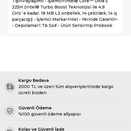
Tipi=Paylaşımlı - İşlemci=Intel® Core™ Ultra 5
225H (Intel® Turbo Boost Teknolojisi ile 4,9
GHz`e kadar, 18 MB L3 önbellek, 14 çekirdek, 14 iş
parçacığı) - İşlemci Marka=Intel - Yerinde Garanti=-
- Depolama=1 Tb Ssd - Ürün Serisi=Hp Probook
Kargo Bedava
2000 TL ve üzeri tüm alışverişlerinizde kargo
ücreti bizden
Güvenli Ödeme
%100 güvenli ödeme altyapısı
Kolay ve Güvenli İade