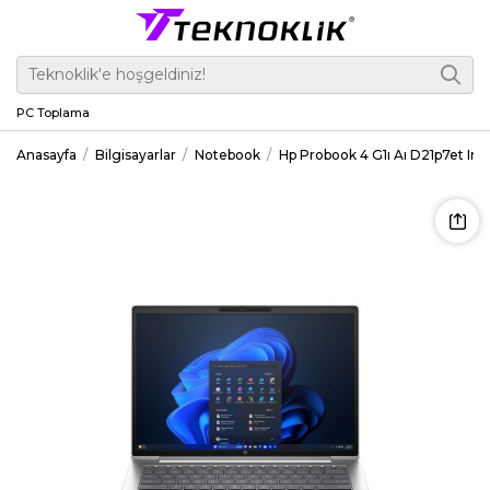
PC Toplama
Anasayfa
Bilgisayarlar
Notebook
Hp Probook 4 G1ı Aı D21p7et Inte