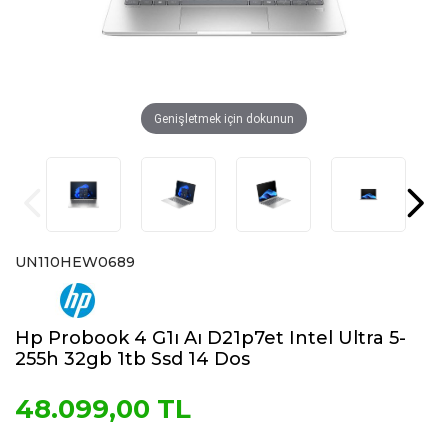
Genişletmek için dokunun
UN110HEW0689
Hp Probook 4 G1ı Aı D21p7et Intel Ultra 5-
255h 32gb 1tb Ssd 14 Dos
48.099,00 TL