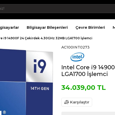
lgisayarlar
Bilgisayar Bileşenleri
Çevre Birimleri
M
ore i9 14900F 24 Çekirdek 4.30GHz 32MB LGA1700 İşlemci
AC100INT0273
Intel Core i9 149
LGA1700 İşlemci
34.039,00 TL
Karşılaştır