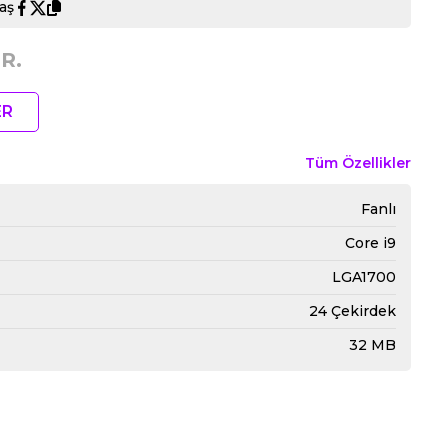
aş
R.
ER
Tüm Özellikler
Fanlı
Core i9
LGA1700
24 Çekirdek
32 MB