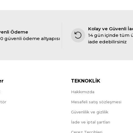
Kolay ve Güvenli İ
venli Ödeme
14 gün içinde tüm 
0 güvenli ödeme altyapısı
iade edebilirsiniz
er
TEKNOKLİK
C
Hakkımızda
tör
Mesafeli satış sözleşmesi
Güvenlilik ve gizlilik
İade ve iptal şartları
Çerez Tercihleri