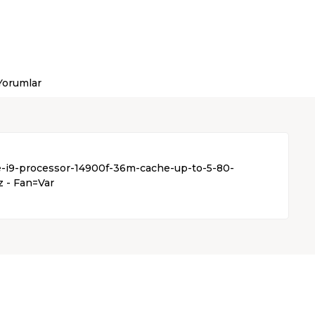
Yorumlar
re-i9-processor-14900f-36m-cache-up-to-5-80-
z - Fan=Var