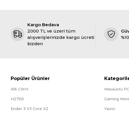
Kargo Bedava
2000 TL ve üzeri tüm
Gü
alışverişlerinizde kargo ücreti
%10
bizden
Popüler Ürünler
Kategoril
A16 CWH
Masaüstü P
H27E6
Gaming Moni
Ender 3 V3 Core XZ
Yazıcı