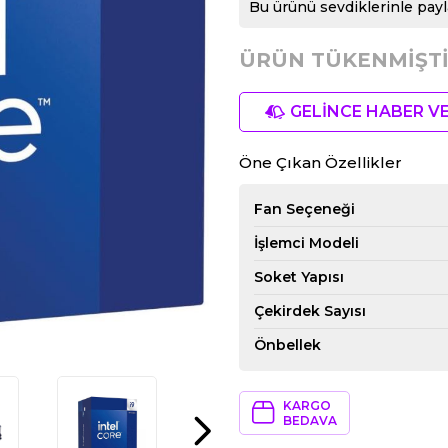
Bu ürünü sevdiklerinle payl
ÜRÜN TÜKENMİŞTİ
GELİNCE HABER V
Öne Çıkan Özellikler
Fan Seçeneği
İşlemci Modeli
Soket Yapısı
Çekirdek Sayısı
Önbellek
KARGO
BEDAVA