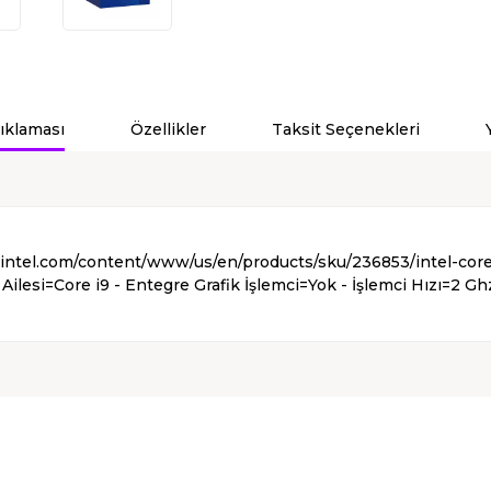
ıklaması
Özellikler
Taksit Seçenekleri
w.intel.com/content/www/us/en/products/sku/236853/intel-co
Ailesi=Core i9 - Entegre Grafik İşlemci=Yok - İşlemci Hızı=2 Gh