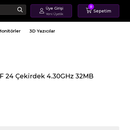
0
Üye Girişi
Sepetim
Yeni Üyelik
Giriş Yap
onitörler
3D Yazıcılar
Üye Ol
Sipariş Takip
00F 24 Çekirdek 4.30GHz 32MB