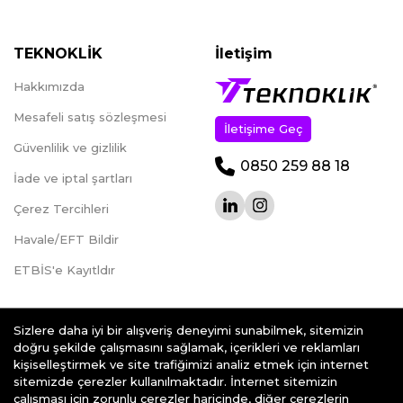
TEKNOKLİK
İletişim
Hakkımızda
Mesafeli satış sözleşmesi
İletişime Geç
Güvenlilik ve gizlilik
0850 259 88 18
İade ve iptal şartları
Çerez Tercihleri
Havale/EFT Bildir
ETBİS'e Kayıtldır
Sizlere daha iyi bir alışveriş deneyimi sunabilmek, sitemizin
doğru şekilde çalışmasını sağlamak, içerikleri ve reklamları
kişiselleştirmek ve site trafiğimizi analiz etmek için internet
teknoklik.com © 2026 - Her Hakkı Saklıdır.
sitemizde çerezler kullanılmaktadır. İnternet sitemizin
çalışması için zorunlu çerezler haricinde, diğer çerezlerin