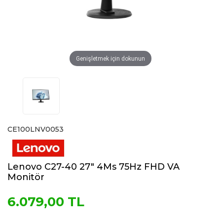
Genişletmek için dokunun
CE100LNV0053
Lenovo C27-40 27″ 4Ms 75Hz FHD VA
Monitör
6.079,00 TL