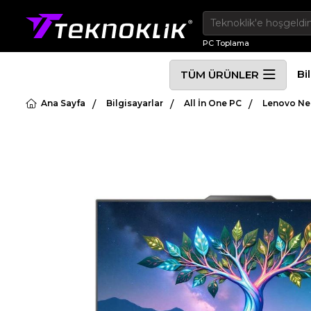
PC Toplama
Bi
TÜM ÜRÜNLER
Ana Sayfa
Bilgisayarlar
All İn One PC
Lenovo Ne