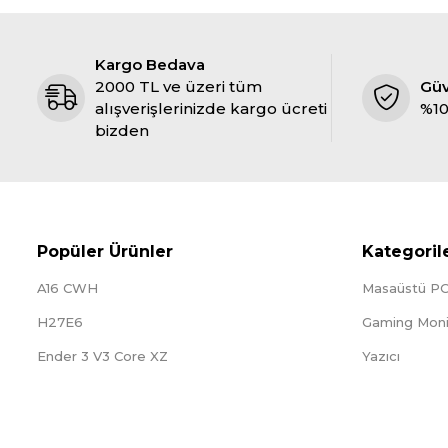
Kargo Bedava
2000 TL ve üzeri tüm
Gü
alışverişlerinizde kargo ücreti
%10
bizden
Popüler Ürünler
Kategoril
A16 CWH
Masaüstü P
H27E6
Gaming Moni
Ender 3 V3 Core XZ
Yazıcı