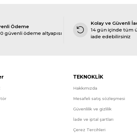
Kolay ve Güvenli İ
venli Ödeme
14 gün içinde tüm 
0 güvenli ödeme altyapısı
iade edebilirsiniz
er
TEKNOKLİK
C
Hakkımızda
tör
Mesafeli satış sözleşmesi
Güvenlilik ve gizlilik
İade ve iptal şartları
Çerez Tercihleri