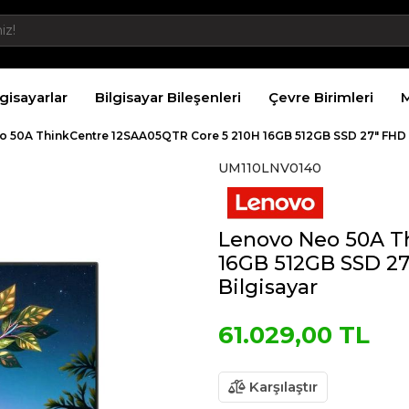
lgisayarlar
Bilgisayar Bileşenleri
Çevre Birimleri
M
o 50A ThinkCentre 12SAA05QTR Core 5 210H 16GB 512GB SSD 27" FHD 
UM110LNV0140
Lenovo Neo 50A T
16GB 512GB SSD 27
Bilgisayar
61.029,00 TL
Karşılaştır