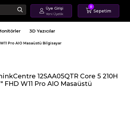
0
Üye Girişi
Sepetim
Yeni Üyelik
Giriş Yap
onitörler
3D Yazıcılar
Üye Ol
Sipariş Takip
W11 Pro AIO Masaüstü Bilgisayar
hinkCentre 12SAA05QTR Core 5 210H
" FHD W11 Pro AIO Masaüstü