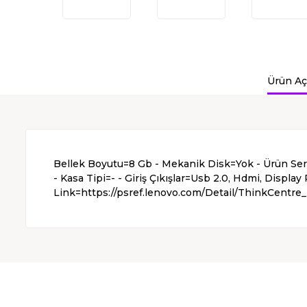
Ürün Aç
Bellek Boyutu=8 Gb - Mekanik Disk=Yok - Ürün Seris
- Kasa Tipi=- - Giriş Çıkışlar=Usb 2.0, Hdmi, Displa
Link=https://psref.lenovo.com/Detail/ThinkCentre