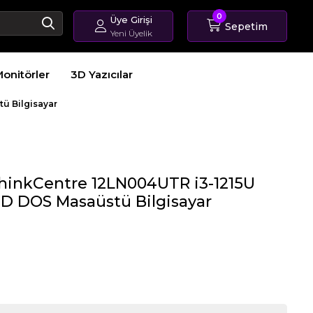
0
Üye Girişi
Sepetim
Yeni Üyelik
Giriş Yap
onitörler
3D Yazıcılar
Üye Ol
Sipariş Takip
ü Bilgisayar
hinkCentre 12LN004UTR i3-1215U
D DOS Masaüstü Bilgisayar