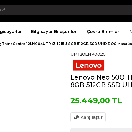
lgisayarlar
Bilgisayar Bileşenleri
Çevre Birimleri
M
 ThinkCentre 12LN004UTR i3-1215U 8GB 512GB SSD UHD DOS Masaüst
UM120LNV0020
Lenovo Neo 50Q T
8GB 512GB SSD UH
25.449,00 TL
Karşılaştır