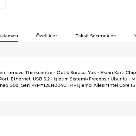
ıklaması
Özellikler
Taksit Seçenekleri
i=Lenovo Thinkcentre - Optik Sürücü=Yok - Ekran Kartı Chipse
y Port, Ethernet, USB 3.2 - İşletim Sistemi=Freedos / Ubuntu - 
_neo_50q_Gen_4?M=12LN004UTR - İşlemci Ailesi=Intel Core I3