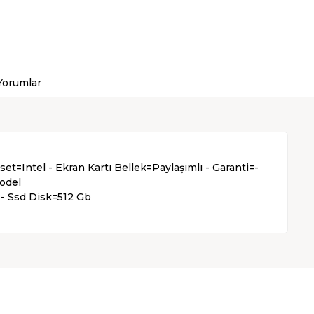
Yorumlar
t=Intel - Ekran Kartı Bellek=Paylaşımlı - Garanti=-
Model
 - Ssd Disk=512 Gb