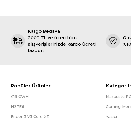
Kargo Bedava
2000 TL ve üzeri tüm
Gü
alışverişlerinizde kargo ücreti
%10
bizden
Popüler Ürünler
Kategoril
A16 CWH
Masaüstü P
H27E6
Gaming Moni
Ender 3 V3 Core XZ
Yazıcı