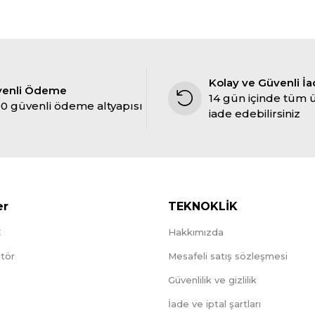
Kolay ve Güvenli İ
venli Ödeme
14 gün içinde tüm 
0 güvenli ödeme altyapısı
iade edebilirsiniz
er
TEKNOKLİK
C
Hakkımızda
tör
Mesafeli satış sözleşmesi
Güvenlilik ve gizlilik
İade ve iptal şartları