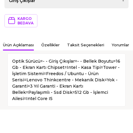
Giriş Çıkışlar
-
KARGO
BEDAVA
Ürün Açıklaması
Özellikler
Taksit Seçenekleri
Yorumlar
Optik Sürücü=- - Giriş Çıkışlar=- - Bellek Boyutu=16
Gb - Ekran Kartı Chipset=Intel - Kasa Tipi=Tower -
İşletim Sistemi=Freedos / Ubuntu - Ürün
Serisi=Lenovo Thinkcentre - Mekanik Disk=Yok -
Garanti=3 Yıl Garanti - Ekran Kartı
Bellek=Paylaşımlı - Ssd Disk=512 Gb - İşlemci
Ailesi=Intel Core I5