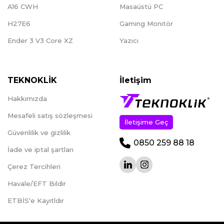
A16 CWH
Masaüstü PC
H27E6
Gaming Monitör
Ender 3 V3 Core XZ
Yazıcı
TEKNOKLİK
İletişim
Hakkımızda
Mesafeli satış sözleşmesi
İletişime Geç
Güvenlilik ve gizlilik
0850 259 88 18
İade ve iptal şartları
Çerez Tercihleri
Havale/EFT Bildir
ETBİS'e Kayıtldır