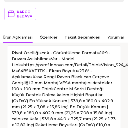
KARGO
BEDAVA
Ürün Açıklaması
Özellikler
Taksit Seçenekleri
Yorumlar
Pivot Özelliği=Yok - Görüntüleme Formatı=16:9 -
Duvara Asılabilme=Var - Model
Link=https://psref.lenovo.com/Detail/ThinkVision_S24_
M=64B5KAT1TK - Ekran Boyutu=23.8" -
Açıklama=Kasa Rengi Raven Black Yan Çerçeve
Genişliği 2 mm Montaj VESA montajını destekler
100 x 100 mm ThinkCentre M Serisi Desteği
Küçük Destek Dolma kalem Hiçbiri Boyutlar
(GxDxY) En Yüksek Konum | 539,8 x 180,0 x 402,9
mm (21,25 x 7,08 x 15,86 inç) En Düşük Konum |
539,8 x 180,0 x 402,9 mm (21,25 x 7,08 x 15,86 inç)
Yalnızca Kafa | 539,8 x 44,0 x 325,7 mm (21,25 x 1,73
x 12,82 inç) Paketleme Boyutları (GxDxY) 610,0 x