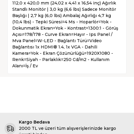
112,0 x 420,0 mm (24,02 x 4,41 x 16,54 inç) Ağırlık
Standlı Monitör | 3,0 kg (6,6 lbs) Sadece Monitör
Başlığı | 2,7 kg (6,0 lbs) Ambalaj Ağırlığı 4,7 kg
(10,4 lbs) - Tepki Süresi=4 Ms - Hoparlör=Yok -
Dokunmatik Ekran=Yok - Kontrast=1300:1 - Görüş
Açısı=178/178 - Curve Ekran=Hayır - Ips Panel /
Mva Panel=W-LED - Bağlantı Türü=Video
Bağlantısı 1x HDMI® 1.4, 1x VGA - Dahili
Kamera=Yok - Ekran Çözünürlüğü=1920X1080 -
Renk=Siyah - Parlaklık=250 Cd/m2 - Kullanım
Alanı=İş / Ev
Kargo Bedava
2000 TL ve üzeri tüm alışverişlerinizde kargo