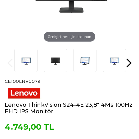
Genişletmek için dokunun
CE100LNV0079
Lenovo ThinkVision S24-4E 23,8″ 4Ms 100Hz
FHD IPS Monitör
4.749,00 TL