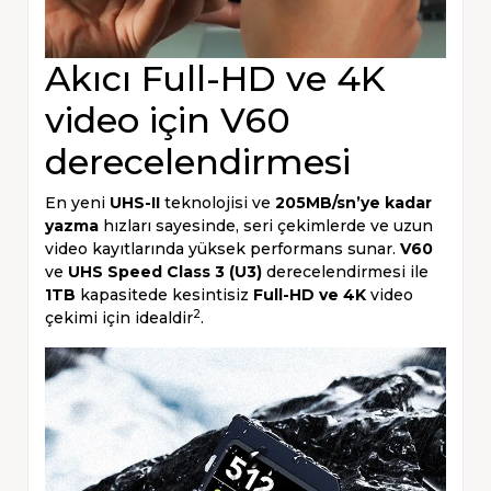
Akıcı Full-HD ve 4K
video için V60
derecelendirmesi
En yeni
UHS-II
teknolojisi ve
205MB/sn’ye kadar
yazma
hızları sayesinde, seri çekimlerde ve uzun
video kayıtlarında yüksek performans sunar.
V60
ve
UHS Speed Class 3 (U3)
derecelendirmesi ile
1TB
kapasitede kesintisiz
Full-HD ve 4K
video
2
çekimi için idealdir
.