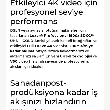
Etkileyici 4K video için
profesyonel seviye
performans
DSLR veya aynasız fotoğraf makineleri için
tasarlanan
Lexar® Professional 1800x SDXC™
UHS-II GOLD Serisi
, yüksek kaliteli fotoğrafları ve
etkileyici
Full-HD ve 4K
videoları
280MB/sn’ye
kadar okuma
hızıyla hızlıca kaydetmenizi ve
1
aktarmanızı sağlar
. En yeni
UHS-II teknolojisi
ve
V60
video hız sınıfı sayesinde profesyonel iş
akışları için idealdir.
Sahadanpost-
prodüksiyona kadar iş
akışınızı hızlandırın