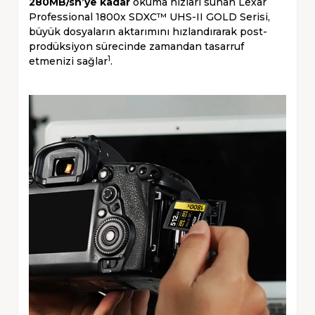
280MB/sn’ye kadar
okuma hızları sunan Lexar
Professional 1800x SDXC™ UHS-II GOLD Serisi,
büyük dosyaların aktarımını hızlandırarak post-
prodüksiyon sürecinde zamandan tasarruf
1
etmenizi sağlar
.