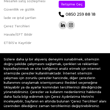
Mesafeli satış sözleşmesi
İletişime Geç
Güvenlilik ve gizlilik
0850 259 88 18
İade ve iptal şartları
Çerez Tercihleri
Havale/EFT Bildir
ETBİS'e Kayıtldır
Sizlere daha iyi bir alışveriş deneyimi sunabilmek, sitemizin
doğru şekilde çalışmasını sağlamak, içerikleri ve reklamları
kişiselleştirmek ve site trafiğimizi analiz etmek için internet
teknoklik.com © 2026 - Her Hakkı Saklıdır.
sitemizde çerezler kullanılmaktadır. İnternet sitemizin
çalışması için zorunlu çerezler haricinde, diğer çerezlerin
kullanımını onaylamak istemiyorsanız Reddet seçeneğine
tıklayabilir ya da ayarlar kısmından tercihlerinizi dilediğinizde
yönetebilirsiniz. Çerezler ve kullanım nedenlerimiz hakkında
daha fazla bilgi edinmek için Çerez Aydınlatma Metni'ni
e-ticaret
alt yapısı ile hazırlanmıştır
inceleyebilir, Sayfanın en altında bulunan 'Çerez Tercihleri' alanı
üzerinden dilediğiniz zaman tercihlerinizi değiştirebilirsiniz.