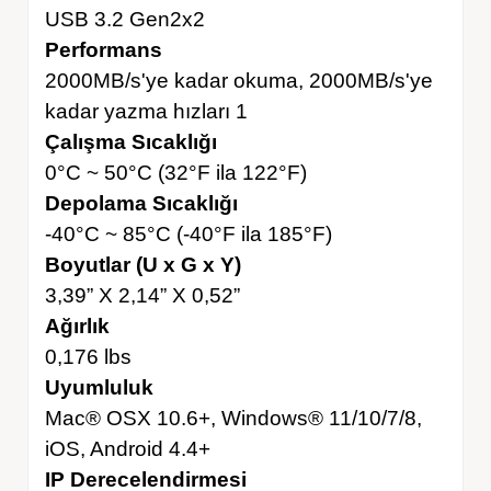
USB 3.2 Gen2x2
Performans
2000MB/s'ye kadar okuma, 2000MB/s'ye
kadar yazma hızları 1
Çalışma Sıcaklığı
0°C ~ 50°C (32°F ila 122°F)
Depolama Sıcaklığı
-40°C ~ 85°C (-40°F ila 185°F)
Boyutlar (U x G x Y)
3,39” X 2,14” X 0,52”
Ağırlık
0,176 lbs
Uyumluluk
Mac® OSX 10.6+, Windows® 11/10/7/8,
iOS, Android 4.4+
IP Derecelendirmesi