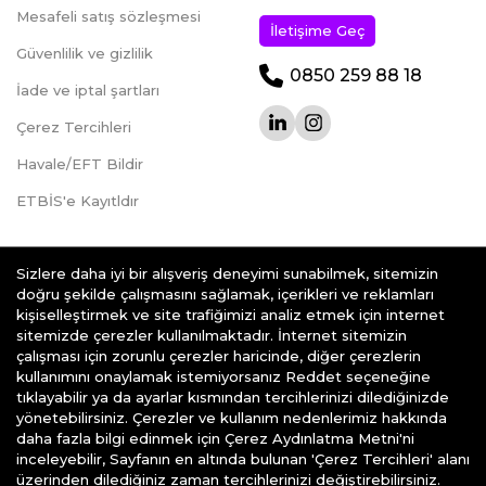
Mesafeli satış sözleşmesi
İletişime Geç
Güvenlilik ve gizlilik
0850 259 88 18
İade ve iptal şartları
Çerez Tercihleri
Havale/EFT Bildir
ETBİS'e Kayıtldır
Sizlere daha iyi bir alışveriş deneyimi sunabilmek, sitemizin
doğru şekilde çalışmasını sağlamak, içerikleri ve reklamları
kişiselleştirmek ve site trafiğimizi analiz etmek için internet
teknoklik.com © 2026 - Her Hakkı Saklıdır.
sitemizde çerezler kullanılmaktadır. İnternet sitemizin
çalışması için zorunlu çerezler haricinde, diğer çerezlerin
kullanımını onaylamak istemiyorsanız Reddet seçeneğine
tıklayabilir ya da ayarlar kısmından tercihlerinizi dilediğinizde
yönetebilirsiniz. Çerezler ve kullanım nedenlerimiz hakkında
daha fazla bilgi edinmek için Çerez Aydınlatma Metni'ni
e-ticaret
alt yapısı ile hazırlanmıştır
inceleyebilir, Sayfanın en altında bulunan 'Çerez Tercihleri' alanı
üzerinden dilediğiniz zaman tercihlerinizi değiştirebilirsiniz.