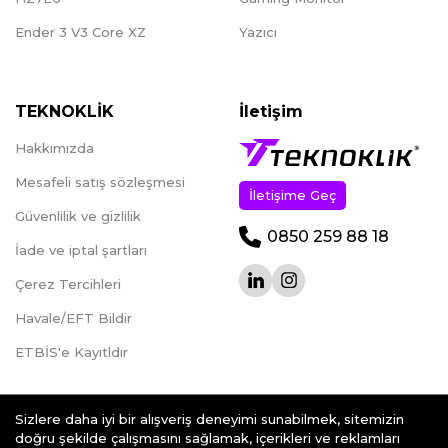
Ender 3 V3 Core XZ
Yazıcı
TEKNOKLİK
İletişim
Hakkımızda
Mesafeli satış sözleşmesi
İletişime Geç
Güvenlilik ve gizlilik
0850 259 88 18
İade ve iptal şartları
Çerez Tercihleri
Havale/EFT Bildir
ETBİS'e Kayıtldır
Sizlere daha iyi bir alışveriş deneyimi sunabilmek, sitemizin
doğru şekilde çalışmasını sağlamak, içerikleri ve reklamları