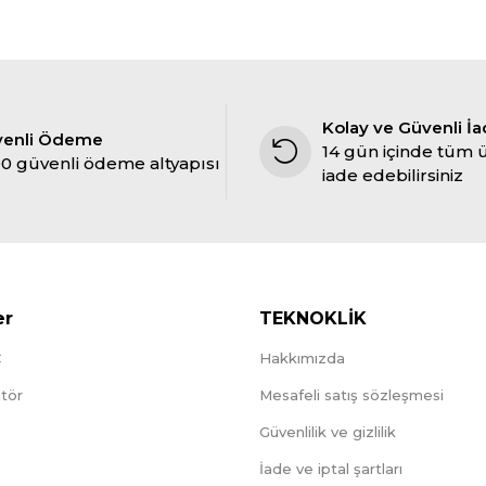
Kolay ve Güvenli İ
venli Ödeme
14 gün içinde tüm 
0 güvenli ödeme altyapısı
iade edebilirsiniz
er
TEKNOKLİK
C
Hakkımızda
tör
Mesafeli satış sözleşmesi
Güvenlilik ve gizlilik
İade ve iptal şartları