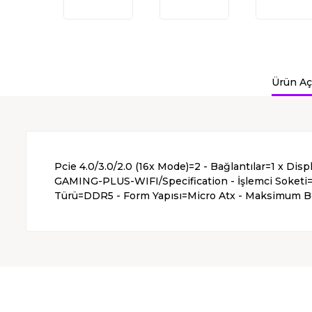
Ürün Aç
Pcie 4.0/3.0/2.0 (16x Mode)=2 - Bağlantılar=1 x D
GAMING-PLUS-WIFI/Specification - İşlemci Soketi
Türü=DDR5 - Form Yapısı=Micro Atx - Maksimum Bel