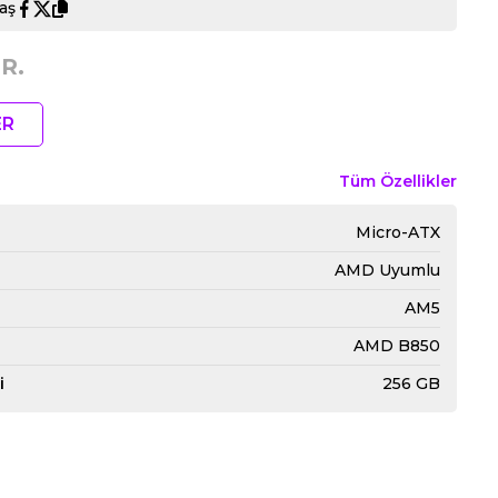
aş
R.
ER
Tüm Özellikler
Micro-ATX
AMD Uyumlu
AM5
AMD B850
i
256 GB