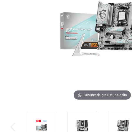
Büyütmek için üstüne gelin