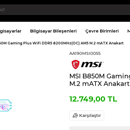
lgisayarlar
Bilgisayar Bileşenleri
Çevre Birimleri
M
50M Gaming Plus WiFi DDR5 8200MHz(OC) AM5 M.2 mATX Anakart
AA190MSI0055
MSI B850M Gamin
M.2 mATX Anakart
12.749,00 TL
Karşılaştır