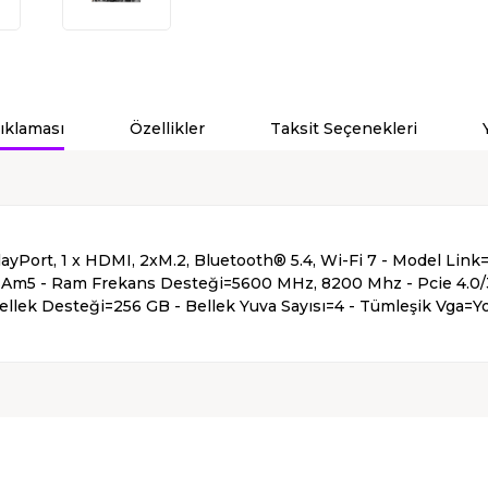
ıklaması
Özellikler
Taksit Seçenekleri
isplayPort, 1 x HDMI, 2xM.2, Bluetooth® 5.4, Wi-Fi 7 - Model
=Am5 - Ram Frekans Desteği=5600 MHz, 8200 Mhz - Pcie 4.0/3.
lek Desteği=256 GB - Bellek Yuva Sayısı=4 - Tümleşik Vga=Y