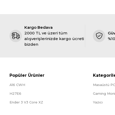
Kargo Bedava
2000 TL ve üzeri tüm
Gü
alışverişlerinizde kargo ücreti
%10
bizden
Popüler Ürünler
Kategoril
A16 CWH
Masaüstü P
H27E6
Gaming Moni
Ender 3 V3 Core XZ
Yazıcı