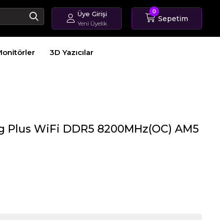
0
Üye Girişi
Sepetim
Yeni Üyelik
Giriş Yap
onitörler
3D Yazıcılar
Üye Ol
Sipariş Takip
g Plus WiFi DDR5 8200MHz(OC) AM5