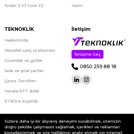
Ender 3 V3 Core XZ
Yazıcı
TEKNOKLİK
İletişim
Hakkımızda
Mesafeli satış sözleşmesi
İletişime Geç
Güvenlilik ve gizlilik
0850 259 88 18
İade ve iptal şartları
Çerez Tercihleri
Havale/EFT Bildir
ETBİS'e Kayıtldır
Sizlere daha iyi bir alışveriş deneyimi sunabilmek, sitemizin
doğru şekilde çalışmasını sağlamak, içerikleri ve reklamları
kişiselleştirmek ve site trafiğimizi analiz etmek için internet