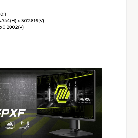
0:1
.744(H) x 302.616(V)
)x0.2802(V)