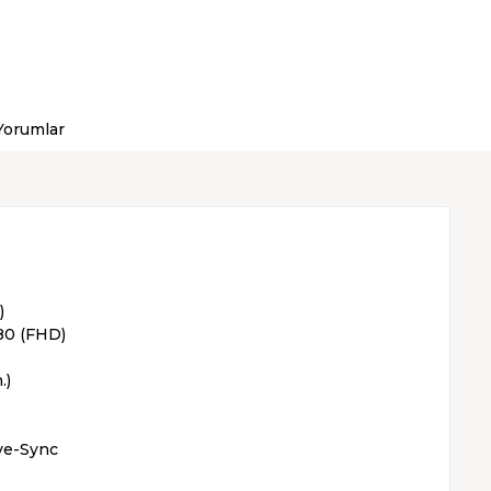
Yorumlar
)
80 (FHD)
.)
ive-Sync