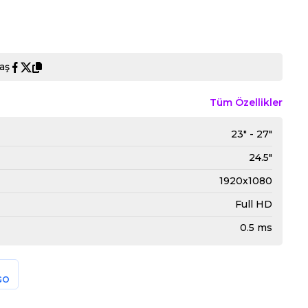
aş
Tüm Özellikler
23" - 27"
24.5"
1920x1080
Full HD
0.5 ms
GO