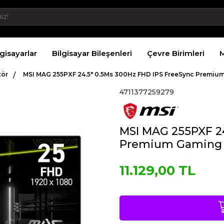
lgisayarlar
Bilgisayar Bileşenleri
Çevre Birimleri
M
tör
MSI MAG 255PXF 24.5″ 0.5Ms 300Hz FHD IPS FreeSync Premiu
4711377259279
MSI MAG 255PXF 24
Premium Gaming 
11.129,00 TL