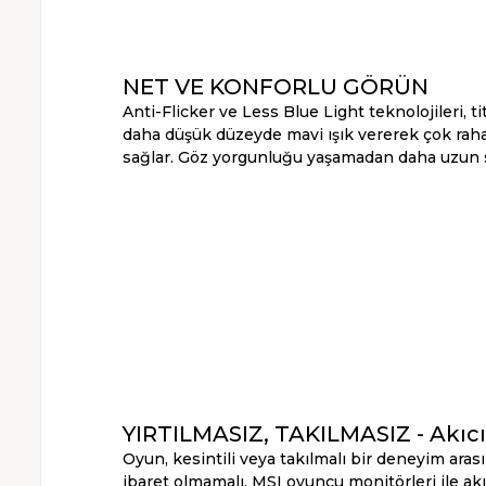
NET VE KONFORLU GÖRÜN
Anti-Flicker ve Less Blue Light teknolojileri, t
daha düşük düzeyde mavi ışık vererek çok raha
sağlar. Göz yorgunluğu yaşamadan daha uzun s
YIRTILMASIZ, TAKILMASIZ - Akıc
Oyun, kesintili veya takılmalı bir deneyim ar
ibaret olmamalı. MSI oyuncu monitörleri ile akı