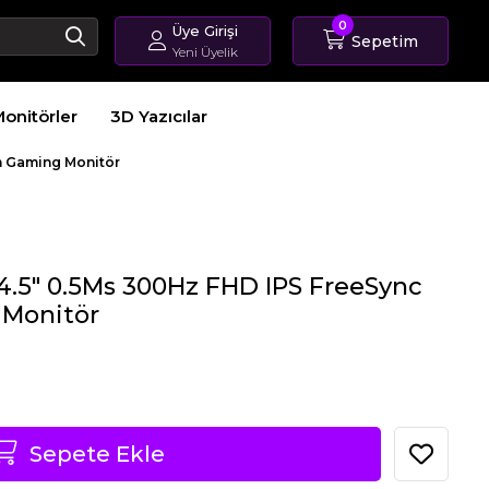
0
Üye Girişi
Sepetim
Yeni Üyelik
Giriş Yap
onitörler
3D Yazıcılar
Üye Ol
Sipariş Takip
m Gaming Monitör
.5″ 0.5Ms 300Hz FHD IPS FreeSync
Monitör
Sepete Ekle