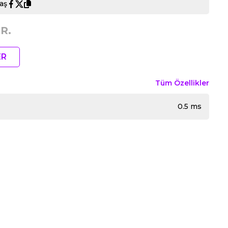
aş
R.
ER
Tüm Özellikler
0.5 ms