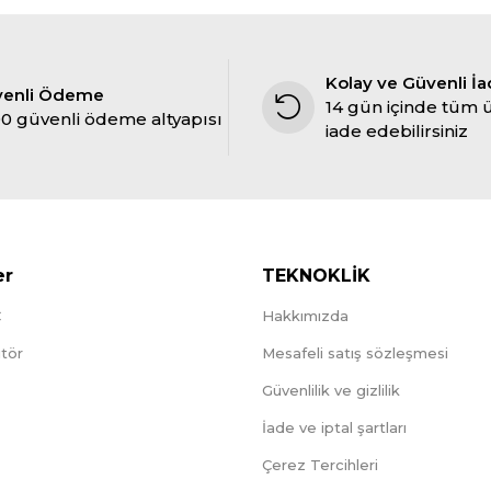
Kolay ve Güvenli İ
venli Ödeme
14 gün içinde tüm 
0 güvenli ödeme altyapısı
iade edebilirsiniz
er
TEKNOKLİK
C
Hakkımızda
tör
Mesafeli satış sözleşmesi
Güvenlilik ve gizlilik
İade ve iptal şartları
Çerez Tercihleri