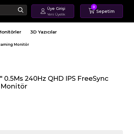
0
Üye Girişi
Sepetim
Yeni Üyelik
Giriş Yap
onitörler
3D Yazıcılar
Üye Ol
Sipariş Takip
Gaming Monitör
″ 0.5Ms 240Hz QHD IPS FreeSync
Monitör