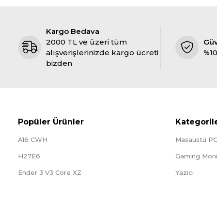
Kargo Bedava
2000 TL ve üzeri tüm
Gü
alışverişlerinizde kargo ücreti
%10
bizden
Popüler Ürünler
Kategoril
A16 CWH
Masaüstü P
H27E6
Gaming Moni
Ender 3 V3 Core XZ
Yazıcı