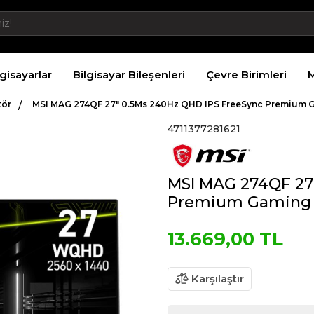
lgisayarlar
Bilgisayar Bileşenleri
Çevre Birimleri
M
tör
MSI MAG 274QF 27″ 0.5Ms 240Hz QHD IPS FreeSync Premium 
4711377281621
MSI MAG 274QF 27
Premium Gaming 
13.669,00 TL
Karşılaştır