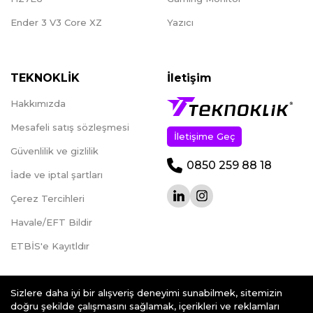
Ender 3 V3 Core XZ
Yazıcı
TEKNOKLİK
İletişim
Hakkımızda
Mesafeli satış sözleşmesi
İletişime Geç
Güvenlilik ve gizlilik
0850 259 88 18
İade ve iptal şartları
Çerez Tercihleri
Havale/EFT Bildir
ETBİS'e Kayıtldır
Sizlere daha iyi bir alışveriş deneyimi sunabilmek, sitemizin
doğru şekilde çalışmasını sağlamak, içerikleri ve reklamları