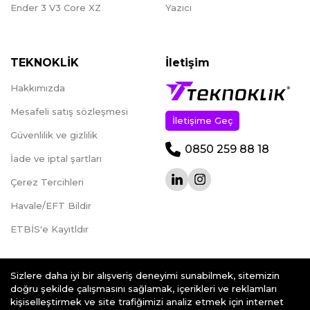
Ender 3 V3 Core XZ
Yazıcı
TEKNOKLİK
İletişim
Hakkımızda
Mesafeli satış sözleşmesi
İletişime Geç
Güvenlilik ve gizlilik
0850 259 88 18
İade ve iptal şartları
Çerez Tercihleri
Havale/EFT Bildir
ETBİS'e Kayıtldır
Sizlere daha iyi bir alışveriş deneyimi sunabilmek, sitemizin
doğru şekilde çalışmasını sağlamak, içerikleri ve reklamları
kişiselleştirmek ve site trafiğimizi analiz etmek için internet