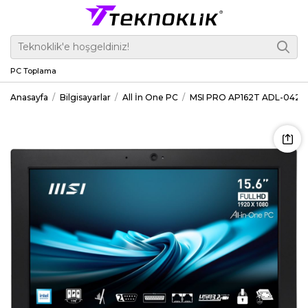
PC Toplama
Anasayfa
Bilgisayarlar
All İn One PC
MSI PRO AP162T ADL-042XEU