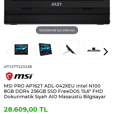
Genişletmek için dokunun
4711377323338
MSI PRO AP162T ADL-042XEU Intel N100
8GB DDR4 256GB SSD FreeDOS 15,6" FHD
Dokunmatik Siyah AIO Masaüstü Bilgisayar
28.609,00 TL