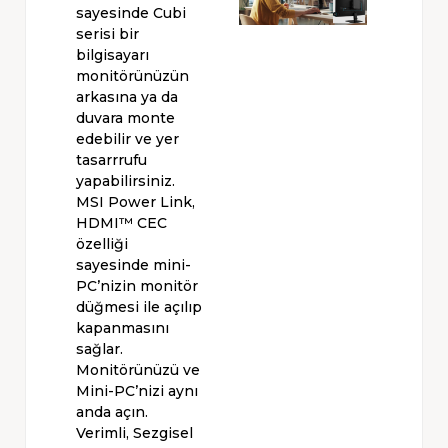
sayesinde Cubi
serisi bir
bilgisayarı
monitörünüzün
arkasına ya da
duvara monte
edebilir ve yer
tasarrrufu
yapabilirsiniz.
MSI Power Link,
HDMI™ CEC
özelliği
sayesinde mini-
PC’nizin monitör
düğmesi ile açılıp
kapanmasını
sağlar.
Monitörünüzü ve
Mini-PC’nizi aynı
anda açın.
Verimli, Sezgisel