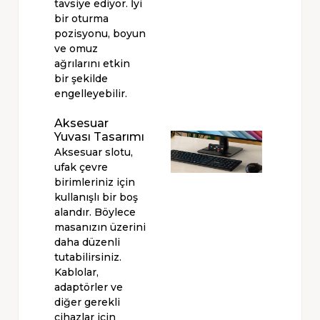
tavsiye ediyor. İyi
bir oturma
pozisyonu, boyun
ve omuz
ağrılarını etkin
bir şekilde
engelleyebilir.
Aksesuar
Yuvası Tasarımı
Aksesuar slotu,
ufak çevre
birimleriniz için
kullanışlı bir boş
alandır. Böylece
masanızın üzerini
daha düzenli
tutabilirsiniz.
Kablolar,
adaptörler ve
diğer gerekli
cihazlar için