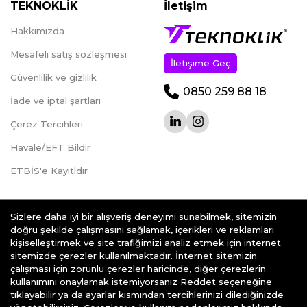
TEKNOKLİK
İletişim
Hakkımızda
Mesafeli satış sözleşmesi
İletişime Geç
Güvenlilik ve gizlilik
0850 259 88 18
İade ve iptal şartları
Çerez Tercihleri
Havale/EFT Bildir
ETBİS'e Kayıtldır
Sizlere daha iyi bir alışveriş deneyimi sunabilmek, sitemizin
doğru şekilde çalışmasını sağlamak, içerikleri ve reklamları
kişiselleştirmek ve site trafiğimizi analiz etmek için internet
teknoklik.com © 2026 - Her Hakkı Saklıdır.
sitemizde çerezler kullanılmaktadır. İnternet sitemizin
çalışması için zorunlu çerezler haricinde, diğer çerezlerin
kullanımını onaylamak istemiyorsanız Reddet seçeneğine
tıklayabilir ya da ayarlar kısmından tercihlerinizi dilediğinizde