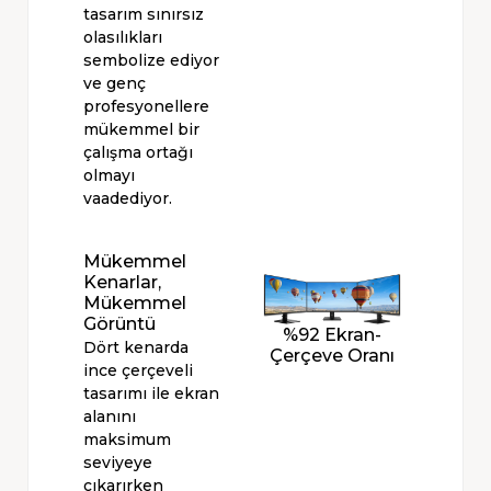
tasarım sınırsız
olasılıkları
sembolize ediyor
ve genç
profesyonellere
mükemmel bir
çalışma ortağı
olmayı
vaadediyor.
Mükemmel
Kenarlar,
Mükemmel
Görüntü
%92 Ekran-
Dört kenarda
Çerçeve Oranı
ince çerçeveli
tasarımı ile ekran
alanını
maksimum
seviyeye
çıkarırken