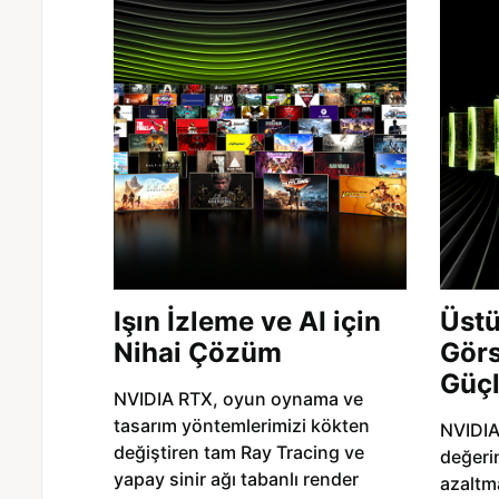
Işın İzleme ve AI için
Üstü
Nihai Çözüm
Görse
Güçl
NVIDIA RTX, oyun oynama ve
tasarım yöntemlerimizi kökten
NVIDIA
değiştiren tam Ray Tracing ve
değeri
yapay sinir ağı tabanlı render
azaltma