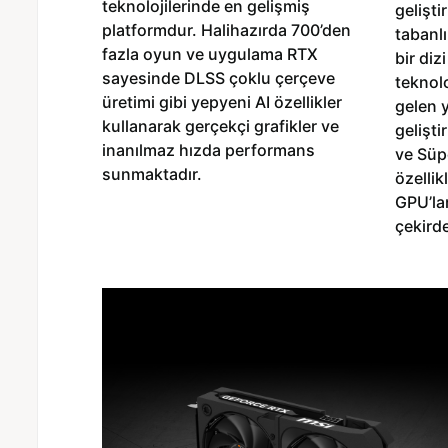
teknolojilerinde en gelişmiş
gelişti
platformdur. Halihazırda 700’den
tabanlı
fazla oyun ve uygulama RTX
bir diz
sayesinde DLSS çoklu çerçeve
teknolo
üretimi gibi yepyeni AI özellikler
gelen 
kullanarak gerçekçi grafikler ve
gelişti
inanılmaz hızda performans
ve Süp
sunmaktadır.
özellik
GPU’la
çekirde