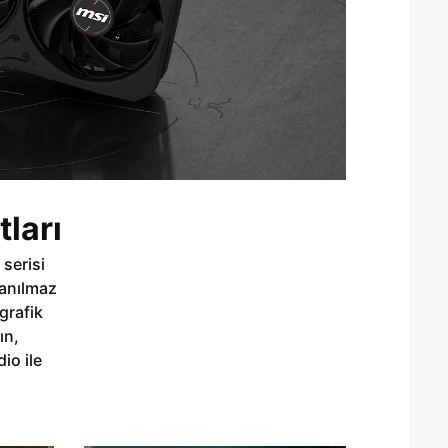
ları
serisi
nanılmaz
grafik
ın,
io ile