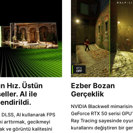
n Hız. Üstün
Ezber Bozan
ller. AI ile
Gerçeklik
endirildi.
NVIDIA Blackwell mimarisin
GeForce RTX 50 serisi GPU’la
 DLSS, AI kullanarak FPS
Ray Tracing sayesinde oyu
ni arttırmak, gecikmeyi
kurallarını değiştiren bir ge
k ve görüntü kalitesini