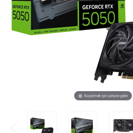
Büyütmek için üstüne gelin