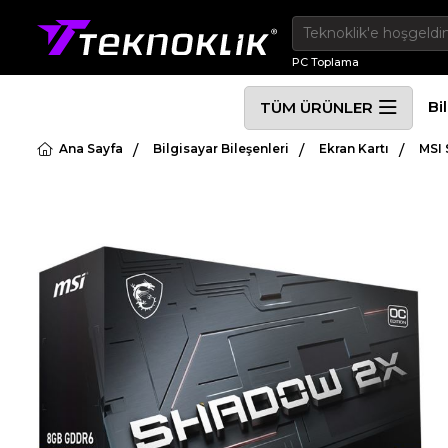
PC Toplama
Bi
TÜM ÜRÜNLER
Ana Sayfa
Bilgisayar Bileşenleri
Ekran Kartı
MSI 