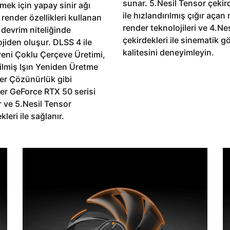
sunar. 5.Nesil Tensor çekir
rmek için yapay sinir ağı
ile hızlandırılmış çığır açan 
 render özellikleri kullanan
render teknolojileri ve 4.Ne
i devrim niteliğinde
çekirdekleri ile sinematik g
jiden oluşur. DLSS 4 ile
kalitesini deneyimleyin.
yeni Çoklu Çerçeve Üretimi,
rilmiş Işın Yeniden Üretme
er Çözünürlük gibi
ler GeForce RTX 50 serisi
r ve 5.Nesil Tensor
kleri ile sağlanır.