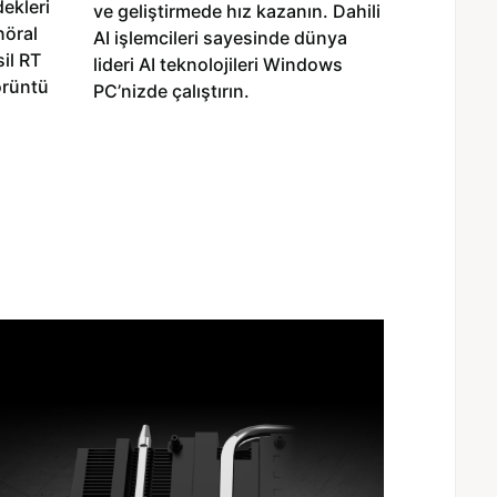
dekleri
ve geliştirmede hız kazanın. Dahili
nöral
AI işlemcileri sayesinde dünya
sil RT
lideri AI teknolojileri Windows
örüntü
PC’nizde çalıştırın.