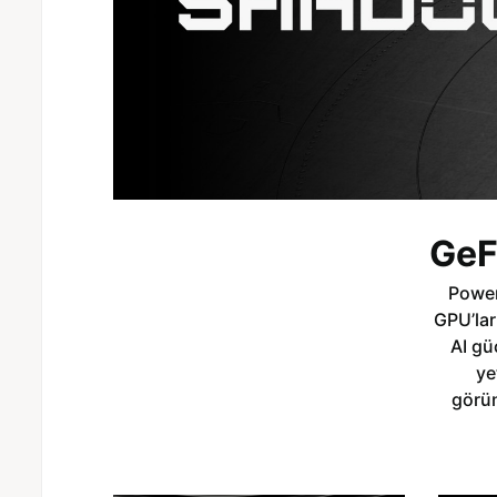
GeF
Power
GPU’lar
AI gü
ye
görün