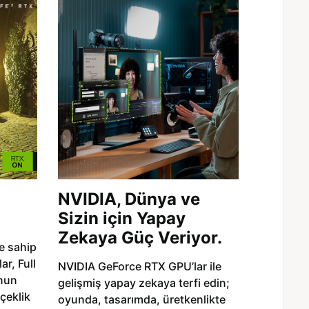
NVIDIA, Dünya ve
Sizin için Yapay
Zekaya Güç Veriyor.
e sahip
r, Full
NVIDIA GeForce RTX GPU’lar ile
nun
gelişmiş yapay zekaya terfi edin;
rçeklik
oyunda, tasarımda, üretkenlikte