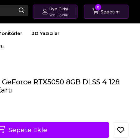
0
Üye Girişi
Sepetim
Yeni Üyelik
Giriş Yap
onitörler
3D Yazıcılar
Üye Ol
Sipariş Takip
tı
 GeForce RTX5050 8GB DLSS 4 128
artı
Sepete Ekle