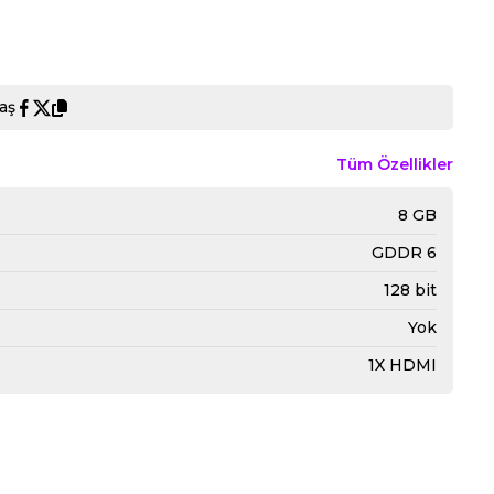
aş
Tüm Özellikler
8 GB
GDDR 6
128 bit
Yok
1X HDMI