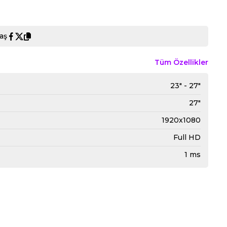
aş
Tüm Özellikler
23" - 27"
27"
1920x1080
Full HD
1 ms