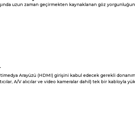
aşında uzun zaman geçirmekten kaynaklanan göz yorgunluğunu az
r
imedya Arayüzü (HDMI) girişini kabul edecek gerekli donanım
lar, A/V alıcılar ve video kameralar dahil) tek bir kabloyla yüks