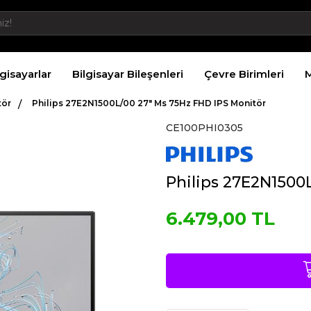
lgisayarlar
Bilgisayar Bileşenleri
Çevre Birimleri
M
tör
Philips 27E2N1500L/00 27" Ms 75Hz FHD IPS Monitör
CE100PHI0305
Philips 27E2N1500
6.479,00 TL