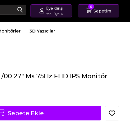
0
Üye Girişi
Sepetim
Yeni Üyelik
Giriş Yap
onitörler
3D Yazıcılar
Üye Ol
Sipariş Takip
L/00 27" Ms 75Hz FHD IPS Monitör
Sepete Ekle