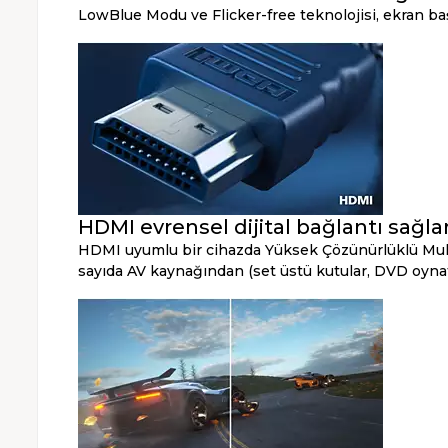
LowBlue Modu ve Flicker-free teknolojisi, ekran b
HDMI evrensel dijital bağlantı sağla
HDMI uyumlu bir cihazda Yüksek Çözünürlüklü Mult
sayıda AV kaynağından (set üstü kutular, DVD oynatıcı