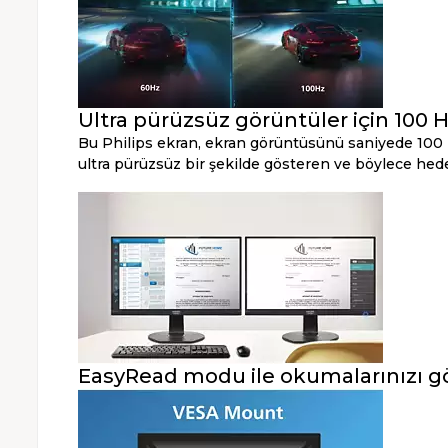
Ultra pürüzsüz görüntüler için 100 H
Bu Philips ekran, ekran görüntüsünü saniyede 100 k
ultra pürüzsüz bir şekilde gösteren ve böylece hedef
EasyRead modu ile okumalarınızı g