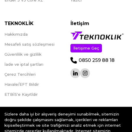
Ender 3 V3 Core XZ
Yazıcı
TEKNOKLİK
İletişim
Hakkımızda
Mesafeli satış sözleşmesi
İletişime Geç
Güvenlilik ve gizlilik
0850 259 88 18
İade ve iptal şartları
Çerez Tercihleri
Havale/EFT Bildir
ETBİS'e Kayıtldır
Sizlere daha iyi bir alışveriş deneyimi sunabilmek, sitemizin
doğru şekilde çalışmasını sağlamak, içerikleri ve reklamları
kişiselleştirmek ve site trafiğimizi analiz etmek için internet
teknoklik.com © 2026 - Her Hakkı Saklıdır.
sitemizde çerezler kullanılmaktadır. İnternet sitemizin